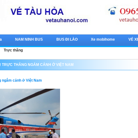
a
NAM NINH BUS
BUS ĐI LÀO
Xe mobihome
VÉ X
Trực thăng
R TRỰC THĂNG NGẮM CẢNH Ở VIỆT NAM
ng ngắm cảnh ở Việt Nam