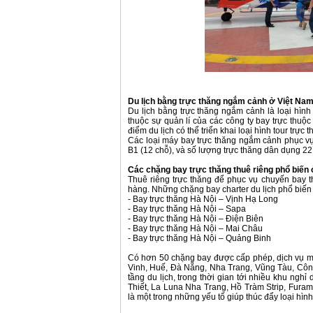
Du lịch bằng trực thăng ngắm cảnh ở Việt Na
Du lịch bằng trực thăng ngắm cảnh là loại hình
thuộc sự quản lí của các công ty bay trực thu
điểm du lịch có thể triển khai loại hình tour trực
Các loại máy bay trực thăng ngắm cảnh phục vụ 
B1 (12 chỗ), và số lượng trực thăng dân dụng 22
Các chặng bay trực thăng thuê riêng phổ biến
Thuê riêng trực thăng để phục vụ chuyến bay th
hàng. Những chặng bay charter du lịch phổ biến 
- Bay trực thăng Hà Nội – Vịnh Hạ Long
- Bay trực thăng Hà Nội – Sapa
- Bay trực thăng Hà Nội – Điện Biên
- Bay trực thăng Hà Nội – Mai Châu
- Bay trực thăng Hà Nội – Quảng Binh
Có hơn 50 chặng bay được cấp phép, dịch vụ máy
Vinh, Huế, Đà Nẵng, Nha Trang, Vũng Tàu, Côn
tầng du lịch, trong thời gian tới nhiều khu ng
Thiết, La Luna Nha Trang, Hồ Tràm Strip, Furam
là một trong những yếu tố giúp thúc đẩy loại hìn