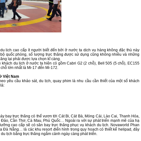
m
 du lịch cao cấp ít người biết đến bởi ở nước ta dịch vụ hàng không đặc thù này
ộc bộ quốc phòng, số lượng trực thăng được sử dụng cũng không nhiều và những
 thăng lại phải được lựa chọn kĩ càng.
khách du lịch ở nước ta hiện có gồm Cabri G2 (2 chỗ), Bell 505 (5 chỗ), EC155
 chỗ lớn nhất là Mi-17 đến Mi-172.
 ở Việt Nam
eo yêu cầu khảo sát, du lịch, quay phim là nhu cầu cần thiết của một số khách
là:
 bay trực thăng có thể vươn tới Cát Bi, Cát Bà, Móng Cái, Lào Cai, Thanh Hóa,
 Đảo, Cần Thơ, Cà Mau, Phú Quốc… Ngoài ra với sự phát triển mạnh mẽ của hạ
hỉ dưỡng cao cấp sẽ có sân bay trực thăng phục vụ khách du lịch. Novaworld Phan
a Đà Nẵng… là các khu resort điển hình trong quy hoạch có thiết kế helipad, đây
h du lịch bằng trực thăng ngắm cảnh ngày càng phát triển.