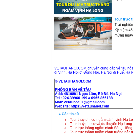
Tour trực 
Trải nghiệ
Kỷ niệm 46
mừng ngày Q
VETAUHANOI.COM chuyên cung cấp vé tàu hỏa k
đi Vinh, Hà Nội đi Đồng Hới, Hà Nội đi Huế, Hà N
© VETAUHANOI.COM
PHÒNG BÁN VÉ TÀU
Add: 481/69/1 Ngọc Lâm, Bồ Đề, Hà Nội.
Tel : 024.39960 199 # 0965.866188
Mail: vetauhoa01@gmail.com
Website:
https://vetauhanoi.com
» Các tin cũ
Tour thủy phi cơ ngắm cảnh vịnh Hạ L
Tour thuỷ phi cơ và du thuyền Hạ Long
Tour trực thăng ngắm cảnh Sông Hồng
Tour trực thăng ngắm cảnh ruộng bậc