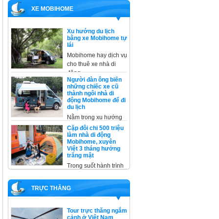
XE MOBIHOME
Xu hướng du lịch
bằng xe Mobihome tự
lái
Mobihome hay dịch vụ
cho thuê xe nhà di
động
Người đàn ông biến
những chiếc xe cũ
thành ngôi nhà di
động Mobihome để đi
du lịch
Nằm trong xu hướng
cải tạo, không thể
Cặp đôi chi 500 triệu
không kể
làm nhà di động
Mobihome, xuyên
Việt 3 tháng hưởng
trăng mật
Trong suốt hành trình
xuyên Việt, trừ một
đêm ở
TRỰC THĂNG
Tour trực thăng ngắm
cảnh ở Việt Nam