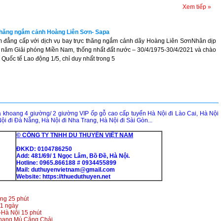
Xem tiếp »
thăng ngắm cảnh Hoàng Liên Sơn- Sapa
m đẳng cấp với dịch vụ bay trực thăng ngắm cảnh dãy Hoàng Liên SơnNhân dịp
 năm Giải phóng Miền Nam, thống nhất đất nước – 30/4/1975-30/4/2021 và chào
uốc tế Lao động 1/5, chỉ duy nhất trong 5
hoang 4 giường/ 2 giường VIP ốp gỗ cao cấp tuyến Hà Nội đi Lào Cai, Hà Nội
ội đi Đà Nẵng, Hà Nội đi Nha Trang, Hà Nội đi Sài Gòn...
© CÔNG TY TNHH DU THUYỀN VIỆT NAM
ĐKKD: 0104786250
Add: 481/69/ 1 Ngọc Lâm, Bồ Đề, Hà Nội.
Hotline: 0965.866188 # 0934455899
Mail: duthuyenvietnam@gmail.com
Website:
https://thueduthuyen.net
ong 25 phút
 1 ngày
-Hà Nội 15 phút
 thang Mù Căng Chải