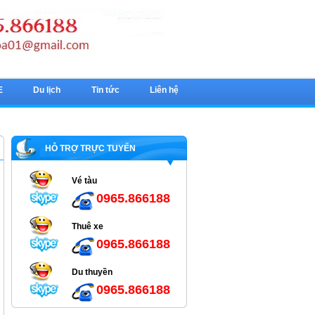
E
Du lịch
Tin tức
Liên hệ
HỖ TRỢ TRỰC TUYẾN
Vé tàu
0965.866188
Thuê xe
0965.866188
Du thuyền
0965.866188