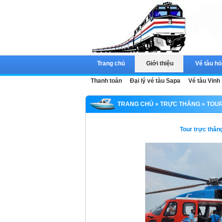
Trang chủ
Giới thiệu
Vé tàu hỏ
Thanh toán
Đại lý vé tàu Sapa
Vé tàu Vinh
TRANG CHỦ
»
TRỰC THĂNG
» TOU
Tour trực thă