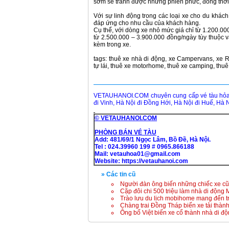
sớm sẽ tránh được những phiền phức, đồng thời 
Với sự linh động trong các loại xe cho du khác
đáp ứng cho nhu cầu của khách hàng.
Cụ thể, với dòng xe nhỏ mức giá chỉ từ 1.200.000
từ 2.500.000 – 3.900.000 đồng/ngày tùy thuộc v
kèm trong xe.
tags: thuê xe nhà di động, xe Campervans, xe
tự lái, thuê xe motorhome, thuê xe camping, thu
VETAUHANOI.COM chuyên cung cấp vé tàu hỏa k
đi Vinh, Hà Nội đi Đồng Hới, Hà Nội đi Huế, Hà N
© VETAUHANOI.COM
PHÒNG BÁN VÉ TÀU
Add: 481/69/1 Ngọc Lâm, Bồ Đề, Hà Nội.
Tel : 024.39960 199 # 0965.866188
Mail: vetauhoa01@gmail.com
Website:
https://vetauhanoi.com
» Các tin cũ
Người đàn ông biến những chiếc xe cũ 
Cặp đôi chi 500 triệu làm nhà di động
Trào lưu du lịch mobihome mang đến tr
Chàng trai Đồng Tháp biến xe tải thà
Ông bố Việt biến xe cổ thành nhà di đ