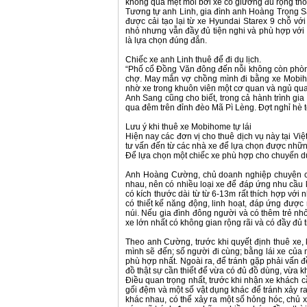
không quá mệt mỏi bởi xe có giường đủ rộng tho
Tương tự anh Linh, gia đình anh Hoàng Trọng S
được cải tạo lại từ xe Hyundai Starex 9 chỗ vớ
nhỏ nhưng vẫn đầy đủ tiện nghi và phù hợp với 
là lựa chọn đúng đắn.
Chiếc xe anh Linh thuê để đi du lịch.
“Phố cổ Đồng Văn đông đến nỗi không còn phòng
chợ. May mắn vợ chồng mình đi bằng xe Mobih
nhờ xe trong khuôn viên một cơ quan và ngủ qua
Anh Sang cũng cho biết, trong cả hành trình gia
qua đêm trên đỉnh đèo Mã Pì Lèng. Đợt nghỉ hè tớ
Lưu ý khi thuê xe Mobihome tự lái
Hiện nay các đơn vị cho thuê dịch vụ này tại Vi
tư vấn đến từ các nhà xe để lựa chọn được những
Để lựa chọn một chiếc xe phù hợp cho chuyến du 
Anh Hoàng Cường, chủ doanh nghiệp chuyên cho
nhau, nên có nhiều loại xe để đáp ứng nhu cầu
có kích thước dài từ từ 6-13m rất thích hợp vớ
có thiết kế năng động, linh hoạt, đáp ứng được 
núi. Nếu gia đình đông người và có thêm trẻ nhỏ
xe lớn nhất có không gian rộng rãi và có đầy đủ 
Theo anh Cường, trước khi quyết định thuê xe, 
mình sẽ đến; số người đi cùng; bằng lái xe của m
phù hợp nhất. Ngoài ra, để tránh gặp phải vấn đ
đồ thật sự cần thiết để vừa có đủ đồ dùng, vừa
Điều quan trọng nhất, trước khi nhận xe khách c
gối đệm và một số vật dụng khác để tránh xảy ra
khác nhau, có thể xảy ra một số hỏng hóc, chủ 