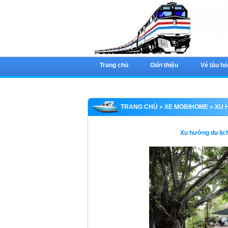
Trang chủ
Giới thiệu
Vé tàu hỏ
TRANG CHỦ
»
XE MOBIHOME
» XU 
Xu hướng du lịc