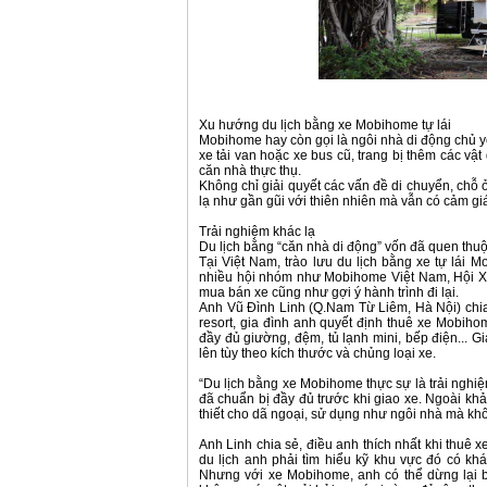
Xu hướng du lịch bằng xe Mobihome tự lái
Mobihome hay còn gọi là ngôi nhà di động chủ yế
xe tải van hoặc xe bus cũ, trang bị thêm các vậ
căn nhà thực thụ.
Không chỉ giải quyết các vấn đề di chuyển, chỗ
lạ như gần gũi với thiên nhiên mà vẫn có cảm gi
Trải nghiệm khác lạ
Du lịch bằng “căn nhà di động” vốn đã quen thu
Tại Việt Nam, trào lưu du lịch bằng xe tự lái
nhiều hội nhóm như Mobihome Việt Nam, Hội X
mua bán xe cũng như gợi ý hành trình đi lại.
Anh Vũ Đình Linh (Q.Nam Từ Liêm, Hà Nội) chia s
resort, gia đình anh quyết định thuê xe Mobiho
đầy đủ giường, đệm, tủ lạnh mini, bếp điện... G
lên tùy theo kích thước và chủng loại xe.
“Du lịch bằng xe Mobihome thực sự là trải nghiệ
đã chuẩn bị đầy đủ trước khi giao xe. Ngoài k
thiết cho dã ngoại, sử dụng như ngôi nhà mà khô
Anh Linh chia sẻ, điều anh thích nhất khi thuê x
du lịch anh phải tìm hiểu kỹ khu vực đó có khá
Nhưng với xe Mobihome, anh có thể dừng lại b