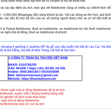
cũng được khắc phục kịp thời để có chuyến đi vui vẻ thoải mái.
h và các địa điểm du lịch, mức giá với Mobihome cũng có nhiều sự chênh lệch để
 - 2.000.000 đồng/ngày, tiền xăng khách tự túc. Với các dòng xe lớn hơn, giá thuê
ào các yếu tố như độ lớn của xe, số lượng người được chở và cơ sở vật chất đi
 RV & Pickup Mobihome, thuê xe mobihome, xe mobihome hà nội, thuê mobihome
ê xe ngôi nhà di động, thuê xe mobihome đi phượt
hoang 4 giường/ 2 giường VIP ốp gỗ cao cấp tuyến Hà Nội đi Lào Cai, Hà Nội
ội đi Đà Nẵng, Hà Nội đi Nha Trang, Hà Nội đi Sài Gòn...
© CÔNG TY TNHH DU THUYỀN VIỆT NAM
ĐKKD: 0104786250
Add: 481/69/ 1 Ngọc Lâm, Bồ Đề, Hà Nội.
Hotline: 0965.866188 # 0934455899
Mail: duthuyenvietnam@gmail.com
Website:
https://thueduthuyen.net
thành ngôi nhà di động Mobihome để đi du lịch
 Mobihome, xuyên Việt 3 tháng hưởng trăng mật
ải nghiệm xê dịch hoàn toàn khác
nh ngôi nhà di động Mobihome
ộng Mobihome đưa vợ con du lịch