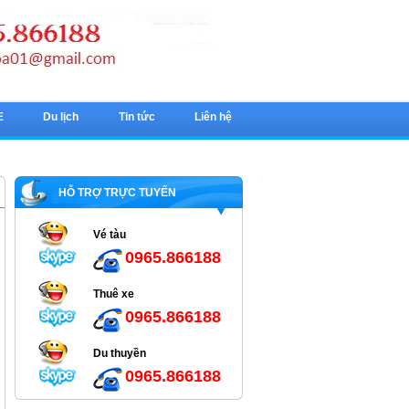
E
Du lịch
Tin tức
Liên hệ
HỖ TRỢ TRỰC TUYẾN
Vé tàu
0965.866188
Thuê xe
0965.866188
Du thuyền
0965.866188