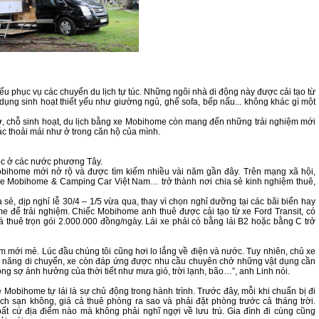
u phục vụ các chuyến du lịch tự túc. Những ngôi nhà di động này được cải tạo từ
t dụng sinh hoạt thiết yếu như giường ngủ, ghế sofa, bếp nấu... không khác gì một
 ở, chỗ sinh hoạt, du lịch bằng xe Mobihome còn mang đến những trải nghiệm mới
ác thoải mái như ở trong căn hộ của mình.
ộc ở các nước phương Tây.
 Mobihome mới nở rộ và được tìm kiếm nhiều vài năm gần đây. Trên mạng xã hội,
e Mobihome & Camping Car Việt Nam… trở thành nơi chia sẻ kinh nghiệm thuê,
ẻ, dịp nghỉ lễ 30/4 – 1/5 vừa qua, thay vì chọn nghỉ dưỡng tại các bãi biển hay
me để trải nghiệm. Chiếc Mobihome anh thuê được cải tạo từ xe Ford Transit, có
iá thuê trọn gói 2.000.000 đồng/ngày. Lái xe phải có bằng lái B2 hoặc bằng C trở
m mới mẻ. Lúc đầu chúng tôi cũng hơi lo lắng về điện và nước. Tuy nhiên, chủ xe
hả năng di chuyển, xe còn đáp ứng được nhu cầu chuyên chở những vật dụng cần
ng sợ ảnh hưởng của thời tiết như mưa gió, trời lạnh, bão…”, anh Linh nói.
e Mobihome tự lái là sự chủ động trong hành trình. Trước đây, mỗi khi chuẩn bị đi
ch sạn không, giá cả thuê phòng ra sao và phải đặt phòng trước cả tháng trời.
ất cứ địa điểm nào mà không phải nghĩ ngợi về lưu trú. Gia đình đi cùng cũng