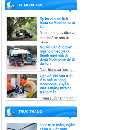
XE MOBIHOME
Xu hướng du lịch
bằng xe Mobihome tự
lái
Mobihome hay dịch vụ
cho thuê xe nhà di
động
Người đàn ông biến
những chiếc xe cũ
thành ngôi nhà di
động Mobihome để đi
du lịch
Nằm trong xu hướng
cải tạo, không thể
Cặp đôi chi 500 triệu
không kể
làm nhà di động
Mobihome, xuyên
Việt 3 tháng hưởng
trăng mật
Trong suốt hành trình
xuyên Việt, trừ một
đêm ở
TRỰC THĂNG
Tour trực thăng ngắm
cảnh ở Việt Nam