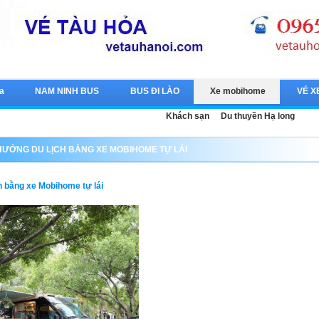
a
NAM NINH BUS
BUS ĐI LÀO
Xe mobihome
VÉ X
Khách sạn
Du thuyền Hạ long
HƯỚNG DU LỊCH BẰNG XE MOBIHOME TỰ LÁI
h bằng xe Mobihome tự lái