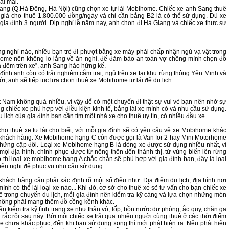
ải mái.
ang (Q.Hà Đông, Hà Nội) cũng chọn xe tự lái Mobihome. Chiếc xe anh Sang thuê
i giá cho thuê 1.800.000 đồng/ngày và chỉ cần bằng B2 là có thể sử dụng. Dù xe
gia đình 3 người. Dịp nghỉ lễ năm nay, anh chọn đi Hà Giang và chiếc xe thực sự
 nghỉ nào, nhiều bạn trẻ đi phượt bằng xe máy phải chấp nhận ngủ vạ vật trong
ome nên không lo lắng về ăn nghỉ, để đảm bảo an toàn vợ chồng mình chọn đỗ
 đêm trên xe”, anh Sang hào hứng kể.
 đình anh còn có trải nghiệm cắm trại, ngủ trên xe tại khu rừng thông Yên Minh và
i, anh sẽ tiếp tục lựa chọn thuê xe Mobihome tự lái để du lịch.
ệt Nam không quá nhiều, vì vậy để có một chuyến đi thật sự vui vẻ bạn nên nhờ sự
 chiếc xe phù hợp với điều kiện kinh tế, bằng lái xe mình có và nhu cầu sử dụng.
lịch của gia đình bạn cần tìm một nhà xe cho thuê uy tín, có nhiều đầu xe.
 thuê xe tự lái cho biết, với mỗi gia đình sẽ có yêu cầu về xe Mobihome khác
 khách hàng. Xe Mobihome hạng C còn được gọi là Van for 2 hay Mini Motorhome
i những cặp đôi. Loại xe Mobihome hạng B là dòng xe được sử dụng nhiều nhất, vì
mọi địa hình, chinh phục được từ nông thôn đến thành thị, từ vùng biển lên rừng
 thì loại xe mobihome hạng A chắc chắn sẽ phù hợp với gia đình bạn, đây là loại
tiện nghi để phục vụ nhu cầu sử dụng.
khách hàng cần phải xác định rõ một số điều như: Địa điểm du lịch; địa hình nơi
ình có thể lái loại xe nào... Khi đó, cơ sở cho thuê xe sẽ tư vấn cho bạn chiếc xe
ề trong chuyến du lịch, mỗi gia đình nên kiểm tra kỹ càng và lựa chọn những món
 không phải mang thêm đồ cồng kềnh khác.
ần kiểm tra kỹ tình trạng xe như thân vỏ, lốp, bồn nước dự phòng, ắc quy, chăn ga
 rắc rối sau này. Bởi mỗi chiếc xe trải qua nhiều người cùng thuê ở các thời điểm
xe chưa khắc phục, đến khi bạn sử dụng xong thì mới phát hiện ra. Nếu phát hiện