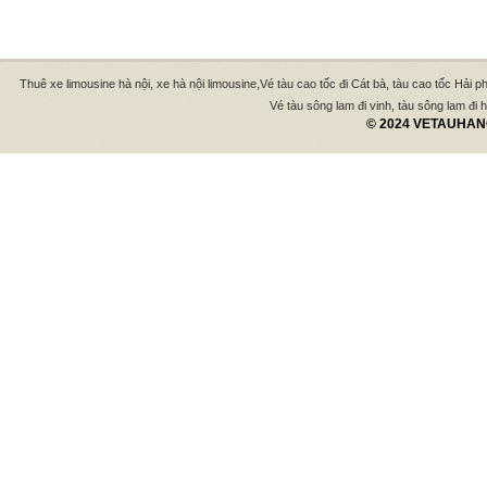
,
Thuê xe limousine hà nội, xe hà nội limousine
Vé tàu cao tốc đi Cát bà, tàu cao tốc Hải p
Vé tàu sông lam đi vinh, tàu sông lam đi hà
© 2024 VETAUHANO