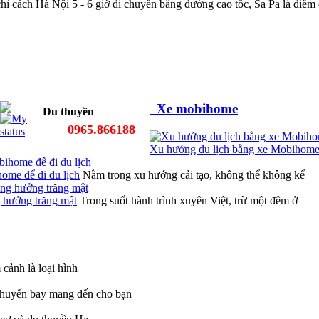
ỉ cách Hà Nội 5 - 6 giờ di chuyển bằng đường cao tốc, Sa Pa là điểm
Xe mobihome
Du thuyền
0965.866188
Xu hướng du lịch bằng xe Mobihome 
ome để đi du lịch
Nằm trong xu hướng cải tạo, không thể không kể
g hưởng trăng mật
Trong suốt hành trình xuyên Việt, trừ một đêm ở
cảnh là loại hình
chuyến bay mang đến cho bạn