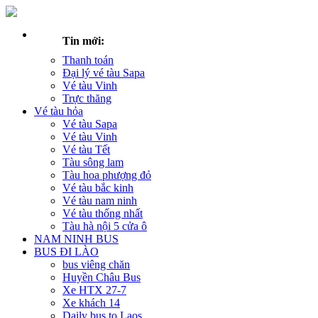
Tin mới:
Thanh toán
Đại lý vé tàu Sapa
Vé tàu Vinh
Trực thăng
Vé tàu hỏa
Vé tàu Sapa
Vé tàu Vinh
Vé tàu Tết
Tàu sông lam
Tàu hoa phượng đỏ
Vé tàu bắc kinh
Vé tàu nam ninh
Vé tàu thống nhất
Tàu hà nội 5 cửa ô
NAM NINH BUS
BUS ĐI LÀO
bus viêng chăn
Huyền Châu Bus
Xe HTX 27-7
Xe khách 14
Daily bus to Laos