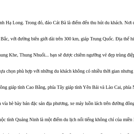
h Hạ Long. Trong đó, đảo Cát Bà là điểm đến thu hút du khách. Nơi 
ắc, với đường biên giới dài trên 300 km, giáp Trung Quốc. Địa thế hiể
ung Khe, Thung Nhuối... bạn sẽ được chiêm ngưỡng vẻ đẹp trùng điệp
lựa chọn phù hợp với những du khách không có nhiều thời gian nhưn
Đông giáp tỉnh Cao Bằng, phía Tây giáp tỉnh Yên Bái và Lào Cai, phí
 vỉa hè bày bán đặc sản địa phương, xe máy luồn lách trên đường đông
tỉnh Quảng Ninh là một điểm du lịch nổi tiếng không chỉ của miền Bắ