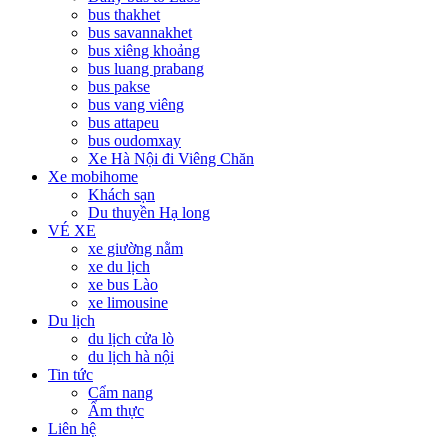
bus thakhet
bus savannakhet
bus xiêng khoảng
bus luang prabang
bus pakse
bus vang viêng
bus attapeu
bus oudomxay
Xe Hà Nội đi Viêng Chăn
Xe mobihome
Khách sạn
Du thuyền Hạ long
VÉ XE
xe giường nằm
xe du lịch
xe bus Lào
xe limousine
Du lịch
du lịch cửa lò
du lịch hà nội
Tin tức
Cẩm nang
Ẩm thực
Liên hệ