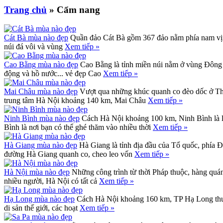
Trang chủ
» Cẩm nang
Cát Bà mùa nào đẹp
Quần đảo Cát Bà gồm 367 đảo nằm phía nam vịn
núi đá vôi và vùng
Xem tiếp »
Cao Bằng mùa nào đẹp
Cao Bằng là tỉnh miền núi nằm ở vùng Đông B
động và hồ nước... vẻ đẹp Cao
Xem tiếp »
Mai Châu mùa nào đẹp
Vượt qua những khúc quanh co đèo dốc ở Th
trung tâm Hà Nội khoảng 140 km, Mai Châu
Xem tiếp »
Ninh Bình mùa nào đẹp
Cách Hà Nội khoảng 100 km, Ninh Bình là 
Bình là nơi bạn có thể ghé thăm vào nhiều thời
Xem tiếp »
Hà Giang mùa nào đẹp
Hà Giang là tỉnh địa đầu của Tổ quốc, phía 
đường Hà Giang quanh co, cheo leo vốn
Xem tiếp »
Hà Nội mùa nào đẹp
Những công trình từ thời Pháp thuộc, hàng quán
nhiều người, Hà Nội có tất cả
Xem tiếp »
Hạ Long mùa nào đẹp
Cách Hà Nội khoảng 160 km, TP Hạ Long thuộc 
di sản thế giới, các hoạt
Xem tiếp »