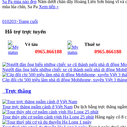
Sa Pa mùa nào đẹp
Nằm dưới chân dãy Hoàng Liên Sơn hùng vĩ và ch
mùa lúa chín, Sa Pa
Xem tiếp »
01
02
03
>
Trang cuối
Hỗ trợ trực tuyến
Vé tàu
Thuê xe
0965.866188
0965.866188
Người đàn ông biến những chiếc xe cũ thành ngôi nhà di động Mobih
Cặp đôi chi 500 triệu làm nhà di động Mobihome, xuyên Việt 3 thán
Trực thăng
Tour trực thăng ngắm cảnh ở Việt Nam
Du lịch bằng trực thăng ngắm 
Tour thủy phi cơ ngắm cảnh vịnh Hạ Long 25 phút
Hàng ngày có 8 