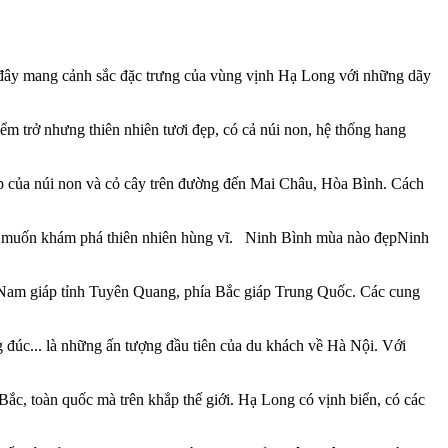
đây mang cảnh sắc đặc trưng của vùng vịnh Hạ Long với những dãy
m trở nhưng thiên nhiên tươi đẹp, có cả núi non, hệ thống hang
 của núi non và cỏ cây trên đường đến Mai Châu, Hòa Bình. Cách
g muốn khám phá thiên nhiên hùng vĩ. Ninh Bình mùa nào đẹpNinh
a Nam giáp tỉnh Tuyên Quang, phía Bắc giáp Trung Quốc. Các cung
 đúc... là những ấn tượng đầu tiên của du khách về Hà Nội. Với
c, toàn quốc mà trên khắp thế giới. Hạ Long có vịnh biển, có các