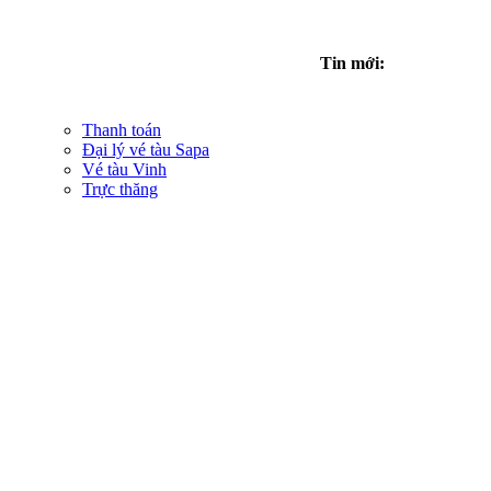
Tin mới:
Thanh toán
Đại lý vé tàu Sapa
Vé tàu Vinh
Trực thăng