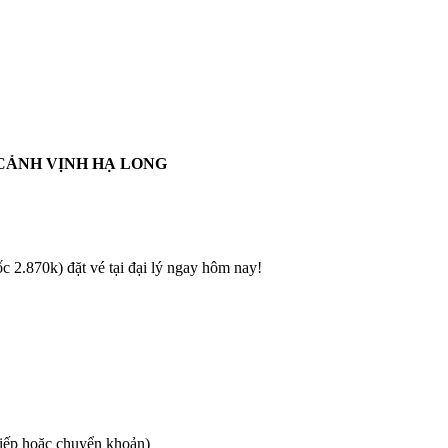
CẢNH VỊNH HẠ LONG
c 2.870k) đặt vé tại đại lý ngay hôm nay!
tiếp hoặc chuyển khoản)