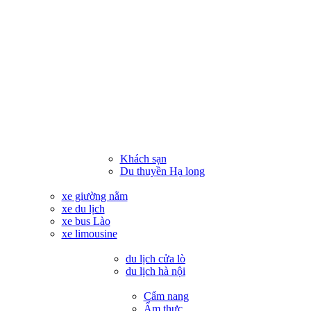
Khách sạn
Du thuyền Hạ long
xe giường nằm
xe du lịch
xe bus Lào
xe limousine
du lịch cửa lò
du lịch hà nội
Cẩm nang
Ẩm thực