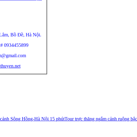
 Lâm, Bồ Đề, Hà Nội.
8 # 0934455899
am@gmail.com
uthuyen.net
 cảnh Sông Hồng-Hà Nội 15 phút
Tour trực thăng ngắm cảnh ruộng bậ