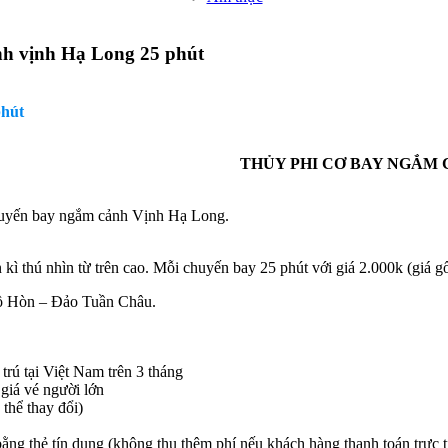
nh vịnh Hạ Long 25 phút
phút
THỦY PHI CƠ BAY NGẮM 
huyến bay ngắm cảnh Vịnh Hạ Long.
 thú nhìn từ trên cao. Mỗi chuyến bay 25 phút với giá 2.000k (giá gố
ồ Hòn – Đảo Tuần Châu.
rú tại Việt Nam trên 3 tháng
 giá vé người lớn
thể thay đổi)
ằng thẻ tín dụng (không thu thêm phí nếu khách hàng thanh toán trực 