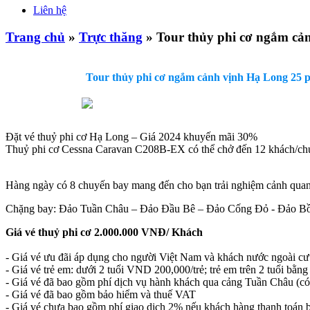
Liên hệ
Trang chủ
»
Trực thăng
» Tour thủy phi cơ ngắm cả
Tour thủy phi cơ ngắm cảnh vịnh Hạ Long 25 
Đặt vé thuỷ phi cơ Hạ Long – Giá 2024 khuyến mãi 30%
Thuỷ phi cơ Cessna Caravan C208B-EX có thể chở đến 12 khách/c
Hàng ngày có 8 chuyến bay mang đến cho bạn trải nghiệm cảnh quan kì
Chặng bay: Đảo Tuần Châu – Đảo Đầu Bê – Đảo Cống Đỏ - Đảo B
Giá vé thuỷ phi cơ 2.000.000 VNĐ/ Khách
- Giá vé ưu đãi áp dụng cho người Việt Nam và khách nước ngoài cư t
- Giá vé trẻ em: dưới 2 tuổi VND 200,000/trẻ; trẻ em trên 2 tuổi bằng
- Giá vé đã bao gồm phí dịch vụ hành khách qua cảng Tuần Châu (có 
- Giá vé đã bao gồm bảo hiểm và thuế VAT
- Giá vé chưa bao gồm phí giao dịch 2% nếu khách hàng thanh toán b