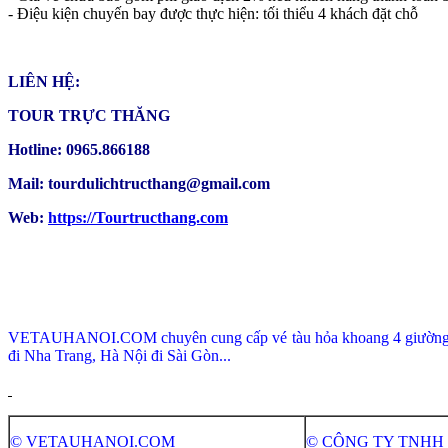
- Điệu kiện chuyến bay được thực hiện: tối thiểu 4 khách đặt chỗ
LIÊN HỆ:
TOUR TRỰC THĂNG
Hotline: 0965.866188
Mail: tourdulichtructhang@gmail.com
Web:
https://Tourtructhang.com
VETAUHANOI.COM chuyên cung cấp vé tàu hỏa khoang 4 giường/ 2 
đi Nha Trang, Hà Nội đi Sài Gòn...
© VETAUHANOI.COM
© CÔNG TY TNHH