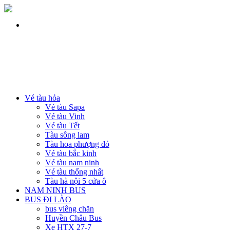
Vé tàu hỏa
Vé tàu Sapa
Vé tàu Vinh
Vé tàu Tết
Tàu sông lam
Tàu hoa phượng đỏ
Vé tàu bắc kinh
Vé tàu nam ninh
Vé tàu thống nhất
Tàu hà nội 5 cửa ô
NAM NINH BUS
BUS ĐI LÀO
bus viêng chăn
Huyền Châu Bus
Xe HTX 27-7