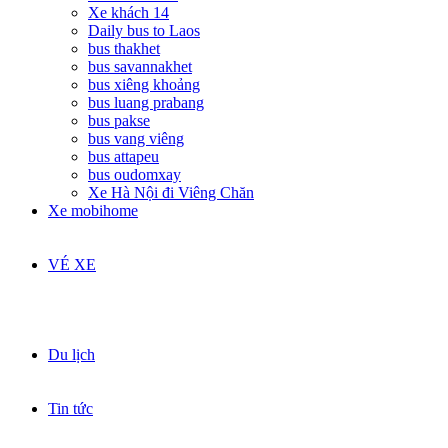
Xe khách 14
Daily bus to Laos
bus thakhet
bus savannakhet
bus xiêng khoảng
bus luang prabang
bus pakse
bus vang viêng
bus attapeu
bus oudomxay
Xe Hà Nội đi Viêng Chăn
Xe mobihome
VÉ XE
Du lịch
Tin tức