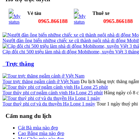
Vé tàu
Thuê xe
0965.866188
0965.866188
Người đàn ông biến những chiếc xe cũ thành ngôi nhà di động Mobih
Cặp đôi chi 500 triệu làm nhà di động Mobihome, xuyên Việt 3 thán
Trực thăng
Tour trực thăng ngắm cảnh ở Việt Nam
Du lịch bằng trực thăng ngắm 
Tour thủy phi cơ ngắm cảnh vịnh Hạ Long 25 phút
Hàng ngày có 8 
Tour thuỷ phi cơ và du thuyền Hạ Long 1 ngày
Tour 1 ngày thuỷ phi
Cẩm nang du lịch
Cát Bà mùa nào đẹp
Cao Bằng mùa nào đẹp
Mai Châu mùa nào đẹp