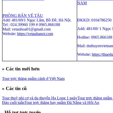
NAM
PHÒNG BÁN VÉ TÀU
Add: 481/69/1 Ngọc Lâm, Bồ Đề, Hà Nội.
ĐKKD: 0104786250
Tel : 024.39960 199 # 0965.866188
Add: 481/69/ 1 Ngọc
Mail: vetauhoa01@gmail.com
Website:
https://vetauhanoi.com
Hotline: 0965.86618
Mail: duthuyenvietn
Website:
https://thued
» Các tin mới hơn
Tour trực thăng ngắm cảnh ở Việt Nam
» Các tin cũ
Tour thuỷ phi cơ và du thuyền Hạ Long 1 ngày
Tour trực thăng ngắm
Đảo cuối tuần
Tour trực thăng bay ngắm Đà Nẵng và Hội An
Hỗ trợ trực tuyến