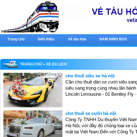
Trang chủ
Giới thiệu
Vé tàu hỏa
NAM NINH BUS
TRANG CHỦ
» XE DU LỊCH
cho thuê siêu xe hà nội
Cần cho thuê dàn xe cưới siêu sang
siêu sang trọng cùng nhau lăn bán
Lincoln Limousine - 01 Bentley Fly
cho thuê xe cưới hà nội
Công Ty TNHH Du thuyền Việt Nam ch
Hà Nội, với đầy đủ chủng loại xe của
mặt tại Việt Nam.Đến với Công Ty