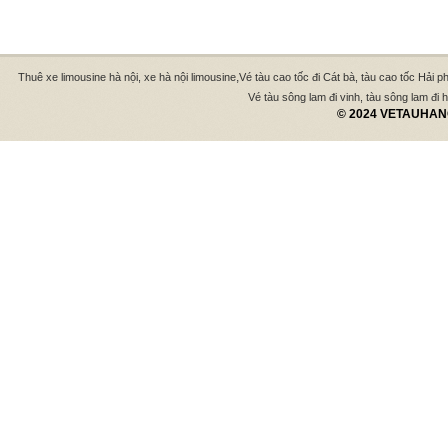
,
Thuê xe limousine hà nội, xe hà nội limousine
Vé tàu cao tốc đi Cát bà, tàu cao tốc Hải p
Vé tàu sông lam đi vinh, tàu sông lam đi hà
© 2024 VETAUHANO