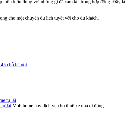
p luôn luôn đúng với những gì đã cam kết trong hợp đồng. Đậy là
ọng cho một chuyến du lịch tuyêt vời cho du khách.
h 45 chỗ hà nội
tự lái
Mobihome hay dịch vụ cho thuê xe nhà di động