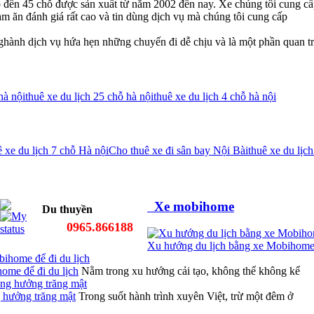
ỗ đến 45 chỗ được sản xuất từ năm 2002 đến nay. Xe chúng tôi cung cấ
àm ăn đánh giá rất cao và tin dùng dịch vụ mà chúng tôi cung cấp
ghành dịch vụ hứa hẹn những chuyến đi dễ chịu và là một phần quan tr
hà nội
thuê xe du lịch 25 chỗ hà nội
thuê xe du lịch 4 chỗ hà nội
 xe du lịch 7 chỗ Hà nội
Cho thuê xe đi sân bay Nội Bài
thuê xe du lịc
Xe mobihome
Du thuyền
0965.866188
Xu hướng du lịch bằng xe Mobihome 
ome để đi du lịch
Nằm trong xu hướng cải tạo, không thể không kể
g hưởng trăng mật
Trong suốt hành trình xuyên Việt, trừ một đêm ở