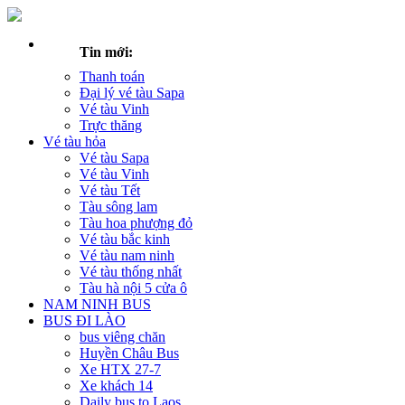
Tin mới:
Thanh toán
Đại lý vé tàu Sapa
Vé tàu Vinh
Trực thăng
Vé tàu hỏa
Vé tàu Sapa
Vé tàu Vinh
Vé tàu Tết
Tàu sông lam
Tàu hoa phượng đỏ
Vé tàu bắc kinh
Vé tàu nam ninh
Vé tàu thống nhất
Tàu hà nội 5 cửa ô
NAM NINH BUS
BUS ĐI LÀO
bus viêng chăn
Huyền Châu Bus
Xe HTX 27-7
Xe khách 14
Daily bus to Laos