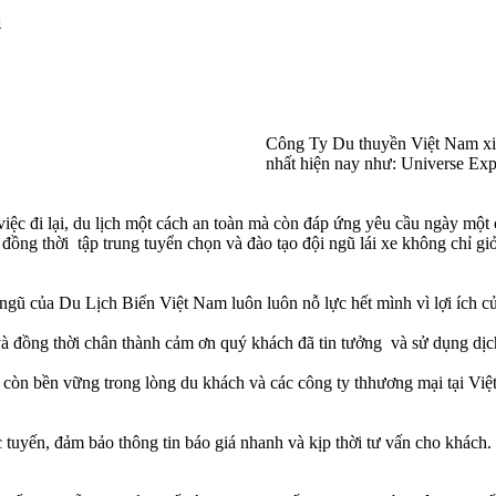
i
Công Ty Du thuyền Việt Nam xin 
nhất hiện nay như: Universe Ex
ệc đi lại, du lịch một cách an toàn mà còn đáp ứng yêu cầu ngày một
ồng thời tập trung tuyển chọn và đào tạo đội ngũ lái xe không chỉ giỏi
 ngũ của Du Lịch Biển Việt Nam luôn luôn nỗ lực hết mình vì lợi ích 
 đồng thời chân thành cảm ơn quý khách đã tin tưởng và sử dụng dịch v
còn bền vững trong lòng du khách và các công ty thhương mại tại Vi
c tuyến, đảm bảo thông tin báo giá nhanh và kịp thời tư vấn cho khách