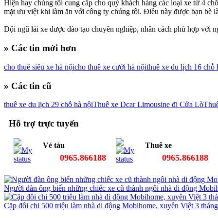
Hiện hay chúng tôi cung cấp cho quý khách hàng các loại xe từ 4 ch
mặt ưu việt khi làm ăn với công ty chúng tôi. Điều này được bạn bè l
Đội ngũ lái xe được đào tạo chuyên nghiệp, nhân cách phù hợp với n
» Các tin mới hơn
cho thuê siêu xe hà nội
cho thuê xe cưới hà nội
thuê xe du lịch 16 chỗ 
» Các tin cũ
thuê xe du lịch 29 chỗ hà nội
Thuê xe Dcar Limousine đi Cửa Lò
Thuê
Hỗ trợ trực tuyến
Vé tàu
Thuê xe
0965.866188
0965.866188
Người đàn ông biến những chiếc xe cũ thành ngôi nhà di động Mobih
Cặp đôi chi 500 triệu làm nhà di động Mobihome, xuyên Việt 3 thán