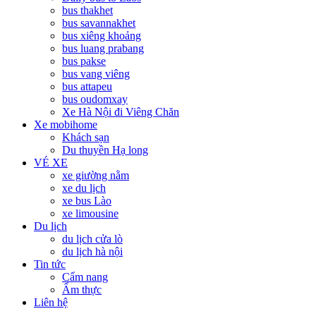
bus thakhet
bus savannakhet
bus xiêng khoảng
bus luang prabang
bus pakse
bus vang viêng
bus attapeu
bus oudomxay
Xe Hà Nội đi Viêng Chăn
Xe mobihome
Khách sạn
Du thuyền Hạ long
VÉ XE
xe giường nằm
xe du lịch
xe bus Lào
xe limousine
Du lịch
du lịch cửa lò
du lịch hà nội
Tin tức
Cẩm nang
Ẩm thực
Liên hệ