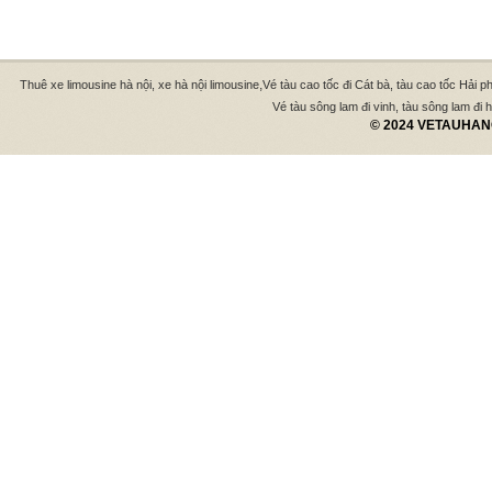
,
Thuê xe limousine hà nội, xe hà nội limousine
Vé tàu cao tốc đi Cát bà, tàu cao tốc Hải p
Vé tàu sông lam đi vinh, tàu sông lam đi hà
© 2024 VETAUHANO