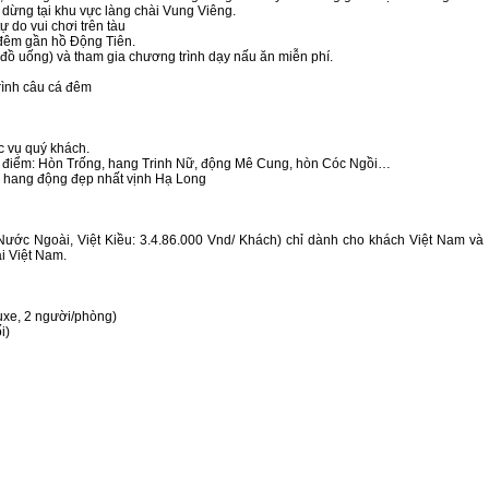
 dừng tại khu vực làng chài Vung Viêng.
do vui chơi trên tàu
đêm gần hồ Động Tiên.
 đồ uống) và tham gia chương trình dạy nấu ăn miễn phí.
rình câu cá đêm
 vụ quý khách.
ác điểm: Hòn Trống, hang Trinh Nữ, động Mê Cung, hòn Cóc Ngồi…
hang động đẹp nhất vịnh Hạ Long
 Nước Ngoài, Việt Kiều: 3.4.86.000 Vnd/ Khách) chỉ dành cho khách Việt Nam và
i Việt Nam.
uxe, 2 người/phòng)
i)