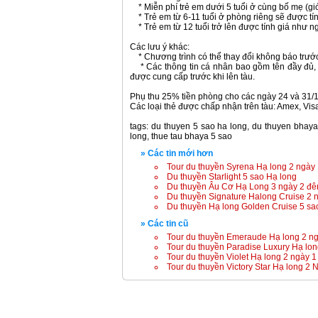
* Miễn phí trẻ em dưới 5 tuổi ở cùng bố mẹ (gi
* Trẻ em từ 6-11 tuổi ở phòng riêng sẽ được tí
* Trẻ em từ 12 tuổi trở lên được tính giá như n
Các lưu ý khác:
* Chương trình có thể thay đổi không báo trướ
* Các thông tin cá nhân bao gồm tên đầy đủ, ng
được cung cấp trước khi lên tàu.
Phụ thu 25% tiền phòng cho các ngày 24 và 31/1
Các loại thẻ được chấp nhận trên tàu: Amex, Vis
tags: du thuyen 5 sao ha long, du thuyen bhaya
long, thue tau bhaya 5 sao
» Các tin mới hơn
Tour du thuyền Syrena Hạ long 2 ngày
Du thuyền Starlight 5 sao Hạ long
Du thuyền Âu Cơ Hạ Long 3 ngày 2 đ
Du thuyền Signature Halong Cruise 2 
Du thuyền Hạ long Golden Cruise 5 sa
» Các tin cũ
Tour du thuyền Emeraude Hạ long 2 n
Tour du thuyền Paradise Luxury Hạ lo
Tour du thuyền Violet Hạ long 2 ngày 
Tour du thuyền Victory Star Hạ long 2