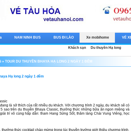
a
NAM NINH BUS
BUS ĐI LÀO
Xe mobihome
VÉ X
Khách sạn
Du thuyền Hạ long
G
» TOUR DU THUYỀN BHAYA HẠ LONG 2 NGÀY 1 ĐÊM
haya Hạ long 2 ngày 1 đêm
assic
ang là sở thích của rất nhiều du khách. Với chương trình 2 ngày, du khách sẽ có
n 5 sao trên du thuyền Bhaya Classic, thưởng thức những bữa ăn ngon miệng và
giải trí vô cùng hấp dẫn: tham Hang Sửng Sốt, thăm làng Chài Vung Viêng, học
hưởng thức cocktail chào mừng trong lúc thuyền trưởng giới thiệu chương trình.