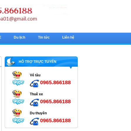
E
Du lịch
Tin tức
Liên hệ
HỖ TRỢ TRỰC TUYẾN
Vé tàu
0965.866188
Thuê xe
0965.866188
Du thuyền
0965.866188