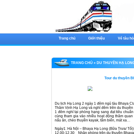
Trang chủ
Giới thiệu
Vé tàu hỏ
TRANG CHỦ
»
DU THUYỀN HẠ LON
Tour du thuyền B
Du lịch Hạ Long 2 ngày 1 đêm ngủ tàu Bhaya Cl
Thăm Vịnh Hạ Long và nghỉ đêm trên du thuyền đ
1 đêm nghỉ tại phòng hạng sang đạt tiêu chuẩ
cùng tham gia vào nhiều hoạt động thăm quan 
nấu ăn, chèo thuyền kayak, tắm biển, mát xa…
Ngày1: Hà Nội – Bhaya Hạ Long (Bữa Trưa/ Tối)
12.00-12.30 Nhận phòng trên du thuyền Bhaya, t