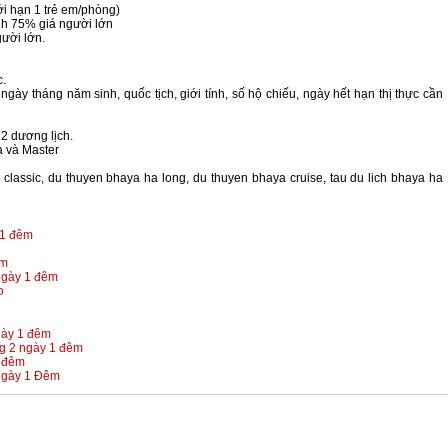
ới hạn 1 trẻ em/phòng)
nh 75% giá người lớn
gười lớn.
c.
ày tháng năm sinh, quốc tịch, giới tính, số hộ chiếu, ngày hết hạn thị thực cần
2 dương lịch.
a và Master
 classic, du thuyen bhaya ha long, du thuyen bhaya cruise, tau du lich bhaya ha
 1 đêm
êm
ngày 1 đêm
o
gày 1 đêm
ng 2 ngày 1 đêm
1 đêm
 Ngày 1 Đêm