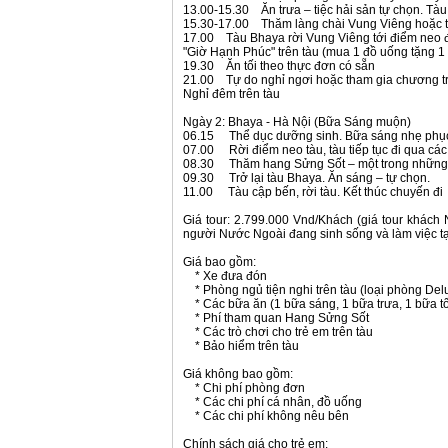
13.00-15.30 Ăn trưa – tiệc hải sản tự chọn. Tàu
15.30-17.00 Thăm làng chài Vung Viêng hoặc tự 
17.00 Tàu Bhaya rời Vung Viêng tới điểm neo 
"Giờ Hạnh Phúc" trên tàu (mua 1 đồ uống tặng 1
19.30 Ăn tối theo thực đơn có sẵn
21.00 Tự do nghỉ ngơi hoặc tham gia chương t
Nghỉ đêm trên tàu
Ngày 2: Bhaya - Hà Nội (Bữa Sáng muộn)
06.15 Thể dục dưỡng sinh. Bữa sáng nhẹ phục
07.00 Rời điểm neo tàu, tàu tiếp tục đi qua c
08.30 Thăm hang Sửng Sốt – một trong những 
09.30 Trở lại tàu Bhaya. Ăn sáng – tự chọn.
11.00 Tàu cập bến, rời tàu. Kết thúc chuyến đi
Giá tour: 2.799.000 Vnd/Khách (giá tour khách
người Nước Ngoài đang sinh sống và làm việc tạ
Giá bao gồm:
* Xe đưa đón
* Phòng ngủ tiện nghi trên tàu (loại phòng Del
* Các bữa ăn (1 bữa sáng, 1 bữa trưa, 1 bữa tố
* Phí tham quan Hang Sửng Sốt
* Các trò chơi cho trẻ em trên tàu
* Bảo hiểm trên tàu
Giá không bao gồm:
* Chi phí phòng đơn
* Các chi phí cá nhân, đồ uống
* Các chi phí không nêu bên
Chính sách giá cho trẻ em: