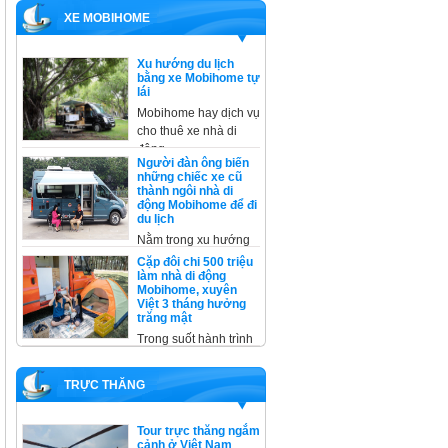
XE MOBIHOME
Xu hướng du lịch
bằng xe Mobihome tự
lái
Mobihome hay dịch vụ
cho thuê xe nhà di
động
Người đàn ông biến
những chiếc xe cũ
thành ngôi nhà di
động Mobihome để đi
du lịch
Nằm trong xu hướng
cải tạo, không thể
Cặp đôi chi 500 triệu
không kể
làm nhà di động
Mobihome, xuyên
Việt 3 tháng hưởng
trăng mật
Trong suốt hành trình
xuyên Việt, trừ một
đêm ở
TRỰC THĂNG
Tour trực thăng ngắm
cảnh ở Việt Nam