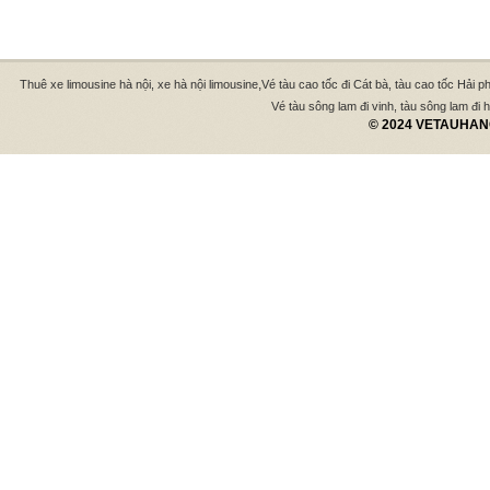
,
Thuê xe limousine hà nội, xe hà nội limousine
Vé tàu cao tốc đi Cát bà, tàu cao tốc Hải p
Vé tàu sông lam đi vinh, tàu sông lam đi hà
© 2024 VETAUHANO