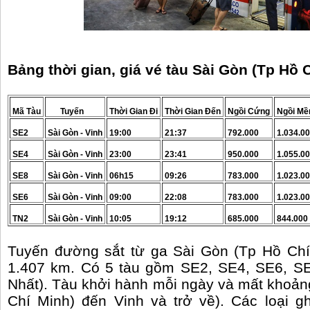
Bảng thời gian, giá vé tàu Sài Gòn (Tp Hồ C
Mã Tàu
Tuyến
Thời Gian Đi
Thời Gian Đến
Ngồi Cứng
Ngồi M
SE2
Sài Gòn - Vinh
19:00
21:37
792.000
1.034.0
SE4
Sài Gòn - Vinh
23:00
23:41
950.000
1.055.0
SE8
Sài Gòn - Vinh
06h15
09:26
783.000
1.023.0
SE6
Sài Gòn - Vinh
09:00
22:08
783.000
1.023.0
TN2
Sài Gòn - Vinh
10:05
19:12
685.000
844.000
Tuyến đường sắt từ ga Sài Gòn (Tp Hồ Chí
1.407 km. Có 5 tàu gồm SE2, SE4, SE6, SE
Nhất). Tàu khởi hành mỗi ngày và mất khoản
Chí Minh) đến Vinh và trở về). Các loại 