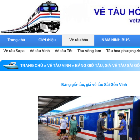
Trang chủ
Giới thiệu
Vé tàu hỏa
NAM NINH BUS
Vé tàu Sapa
Vé tàu Vinh
Vé tàu Tết
Tàu sông lam
Tàu hoa phượng đ
TRANG CHỦ
»
VÉ TÀU VINH
» BẢNG GIỜ TÀU, GIÁ VÉ TÀU SÀI G
Bảng giờ tàu, giá vé tàu Sài Gòn-Vinh