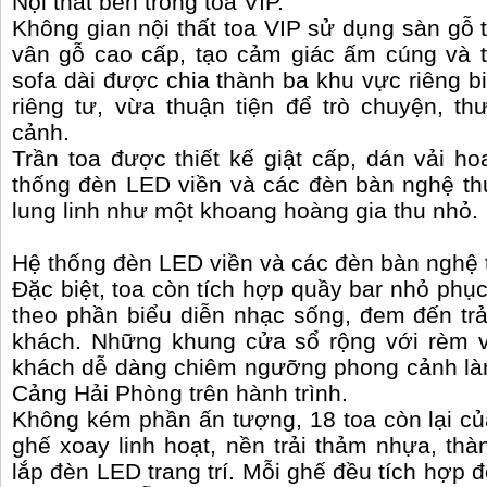
Nội thất bên trong toa VIP.
Không gian nội thất toa VIP sử dụng sàn gỗ
vân gỗ cao cấp, tạo cảm giác ấm cúng và t
sofa dài được chia thành ba khu vực riêng b
riêng tư, vừa thuận tiện để trò chuyện, 
cảnh.
Trần toa được thiết kế giật cấp, dán vải ho
thống đèn LED viền và các đèn bàn nghệ th
lung linh như một khoang hoàng gia thu nhỏ.
Hệ thống đèn LED viền và các đèn bàn nghệ 
Đặc biệt, toa còn tích hợp quầy bar nhỏ phụ
theo phần biểu diễn nhạc sống, đem đến tr
khách. Những khung cửa sổ rộng với rèm v
khách dễ dàng chiêm ngưỡng phong cảnh là
Cảng Hải Phòng trên hành trình.
Không kém phần ấn tượng, 18 toa còn lại củ
ghế xoay linh hoạt, nền trải thảm nhựa, thà
lắp đèn LED trang trí. Mỗi ghế đều tích hợp