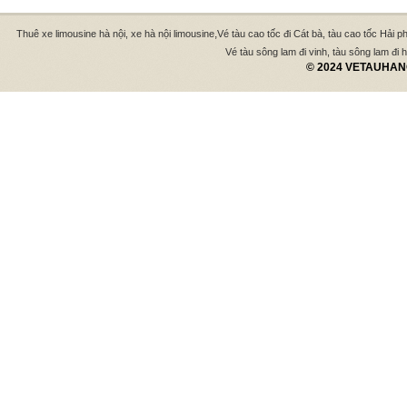
,
Thuê xe limousine hà nội, xe hà nội limousine
Vé tàu cao tốc đi Cát bà, tàu cao tốc Hải p
Vé tàu sông lam đi vinh, tàu sông lam đi hà
© 2024 VETAUHANO