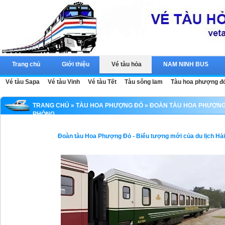
Trang chủ
Giới thiệu
Vé tàu hỏa
NAM NINH BUS
Vé tàu Sapa
Vé tàu Vinh
Vé tàu Tết
Tàu sông lam
Tàu hoa phượng đ
TRANG CHỦ
»
TÀU HOA PHƯỢNG ĐỎ
» ĐOÀN TÀU HOA PHƯỢNG 
PHÒNG
Đoàn tàu Hoa Phượng Đỏ - Biểu tượng mới của du lịch Hả