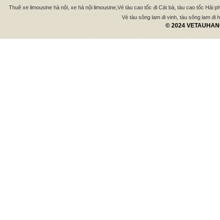
,
Thuê xe limousine hà nội, xe hà nội limousine
Vé tàu cao tốc đi Cát bà, tàu cao tốc Hải p
Vé tàu sông lam đi vinh, tàu sông lam đi hà
© 2024 VETAUHANO