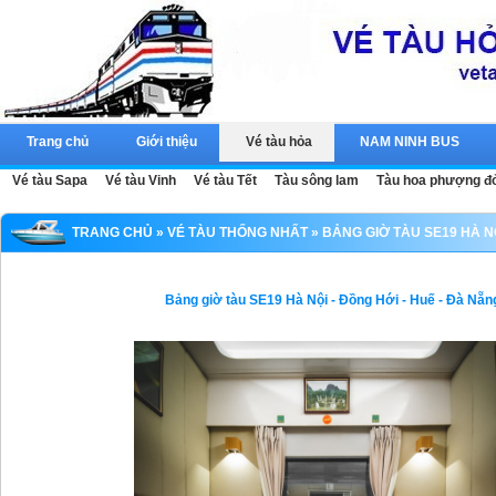
Trang chủ
Giới thiệu
Vé tàu hỏa
NAM NINH BUS
Vé tàu Sapa
Vé tàu Vinh
Vé tàu Tết
Tàu sông lam
Tàu hoa phượng đ
TRANG CHỦ
»
VÉ TÀU THỐNG NHẤT
» BẢNG GIỜ TÀU SE19 HÀ NỘ
Bảng giờ tàu SE19 Hà Nội - Đồng Hới - Huế - Đà Nẵn