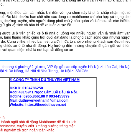
n vị sản xuất dòng xe này với chất lượng không hề kém cạnh xe nhập khẩu, thậm
ng.
ộng, một điều cần cân nhắc khi đến với lựa chọn này là phải chấp nhận một số
 có. Đó kích thước hạn chế nên các dòng xe mobihome chỉ phù hợp sử dụng cho
ông thường xuyên, nên người dùng phải chú ý bảo quản và kiểm tra tắt các thiết bị
ữ gìn vệ sinh và bảo trì để xe luôn được tốt.
được đi ở trên chiếc xe ô tô nhà di động với nhiều người vẫn là “mái ấm” vạn
o, lang thang khắp cùng trời cuối đất đang là phong cách sống của những người
ự do. Cũng vì thế, nhiều bạn trẻ, gia đình đã từ chối ở những khách sạn đẹp nhiều
g chiếc xe ô tô nhà đi động. Họ hướng đến những chuyến đi gần gũi với thiên
h với quan niệm nhà là nơi bạn tắt động cơ xe.
hoang 4 giường/ 2 giường VIP ốp gỗ cao cấp tuyến Hà Nội đi Lào Cai, Hà Nội
ội đi Đà Nẵng, Hà Nội đi Nha Trang, Hà Nội đi Sài Gòn...
© CÔNG TY TNHH DU THUYỀN VIỆT NAM
ĐKKD: 0104786250
Add: 481/69/ 1 Ngọc Lâm, Bồ Đề, Hà Nội.
Hotline: 0965.866188 # 0934455899
Mail: duthuyenvietnam@gmail.com
Website:
https://thueduthuyen.net
 lái
thành ngôi nhà di động Mobihome để đi du lịch
 Mobihome, xuyên Việt 3 tháng hưởng trăng mật
ải nghiệm xê dịch hoàn toàn khác