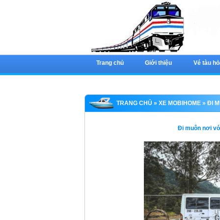
Trang chủ
Giới thiệu
Vé tàu hỏ
TRANG CHỦ
»
XE MOBIHOME
» ĐI 
Đi muôn nơi v