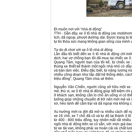
Đi muôn nơi với “nhà di động”
TTH - Gần đây, xe ô tô nhà di động (xe mobih
lịch, dã ngoại, phượt đường dài. Được trang bị t
tự tin thỏa sức mang không gian sống của mình 
Tự do đi chơi với xe ô tô nhà di động
Lần đầu tôi biết đến xe ô tô nhà di động chỉ 
dịch, hai vợ chồng bạn tôi đã mua lại chiếc xe ô 
Quang Tâm, người bạn của tôi kể, từ chiếc xe 
thùng xe thiết kế thành một ngôi nhà nhỏ có đầ
và bàn làm việc. Điều đặc biệt, từ năng lượng m
nhiều công đoạn như lắp đặt hệ thống điện, cách 
triệu đồng”, Quang Tâm chia sẻ thêm.
Nguyễn Văn Chiến, người cũng sở hữu một xe ô 
mẻ, thú vị, xe ô tô nhà di động giúp tiết kiệm chi
ở khách sạn, không cần lo chỗ ăn uống vì có thể 
tưởng giúp những chuyến đi trở nên mới mẻ và h
sơ, hẻo lánh để cắm trại và dã ngoại mà không c
Xu hướng mới ra đời đã mở ra nhiều cách để ngư
xe 16 chỗ, xe 7 chỗ đã cũ và tự độ lại thành ô tô
từ 400 - 800 triệu đồng, tuy nhiên mất rất nhi
ngôi nhà di động trên xe có sẵn, với mức giá da
từ xe tải van, không phải xe hoán cải và chất l