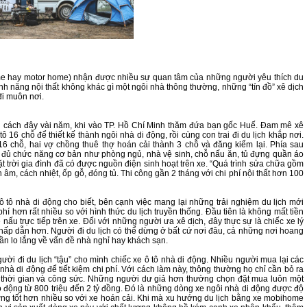
ome hay motor home) nhận được nhiều sự quan tâm của những người yêu thích du
ính năng nội thất không khác gì một ngôi nhà thông thường, những “tín đồ” xê dịch
đi muôn nơi.
mới cách đây vài năm, khi vào TP. Hồ Chí Minh thăm đứa bạn gốc Huế. Đam mê xê
tô 16 chỗ để thiết kế thành ngôi nhà di động, rồi cùng con trai đi du lịch khắp nơi.
16 chỗ, hai vợ chồng thuê thợ hoán cải thành 3 chỗ và đăng kiểm lại. Phía sau
y đủ chức năng cơ bản như phòng ngủ, nhà vệ sinh, chỗ nấu ăn, tủ đựng quần áo
ặt trời gia đình đã có được nguồn điện sinh hoạt trên xe. “Quá trình sửa chữa gồm
âm, cách nhiệt, ốp gỗ, đóng tủ. Thi công gần 2 tháng với chi phí nội thất hơn 100
tô nhà di động cho biết, bên cạnh việc mang lại những trải nghiệm du lịch mới
 phí hơn rất nhiều so với hình thức du lịch truyền thống. Đầu tiên là không mất tiền
nấu trực tiếp trên xe. Đối với những người ưa xê dịch, đây thực sự là chiếc xe lý
ấp dẫn hơn. Người đi du lịch có thể dừng ở bất cứ nơi đâu, cả những nơi hoang
ần lo lắng về vấn đề nhà nghỉ hay khách sạn.
ời đi du lịch “tậu” cho mình chiếc xe ô tô nhà di động. Nhiều người mua lại các
 nhà di động để tiết kiệm chi phí. Với cách làm này, thông thường họ chỉ cần bỏ ra
ều thời gian và công sức. Những người dư giả hơn thường chọn đặt mua luôn một
o động từ 800 triệu đến 2 tỷ đồng. Đó là những dòng xe ngôi nhà di động được độ
ượng tốt hơn nhiều so với xe hoán cải. Khi mà xu hướng du lịch bằng xe mobihome