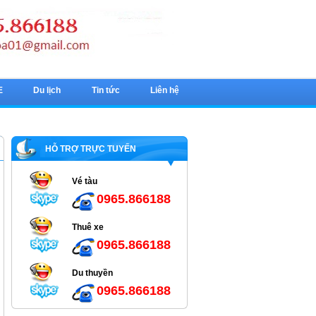
E
Du lịch
Tin tức
Liên hệ
HỖ TRỢ TRỰC TUYẾN
Vé tàu
0965.866188
Thuê xe
0965.866188
Du thuyền
0965.866188