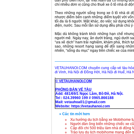
dần phổ biến hơn, tại Việt Nam đã có những đơ
chí nhiều đơn vị cũng cho thuê xe ô tô nhà di độ
Theo những người sống trong xe ô tô nhà di đ
nhược điểm bên cạnh những điểm tuyệt vời vốn
tối đa là 6 người. Mặt khác, do việc sử dụng kh
điện, nước. Sau mỗi lần sử dụng đều phải chú ý gi
Mặc dù không tránh khỏi những hạn chế nhưng 
người mê. Ngày nay, ăn dưới trăng, ngủ dưới sa
“ưa xê dịch” ham trải nghiệm, khám phá, thích t
sao, những resort hạng sang để đổi sang nhữn
nhiên, “sống du mục” ngay trên chiếc xe của mìn
VETAUHANOI.COM chuyên cung cấp vé tàu hỏa k
đi Vinh, Hà Nội đi Đồng Hới, Hà Nội đi Huế, Hà N
© VETAUHANOI.COM
PHÒNG BÁN VÉ TÀU
Add: 481/69/1 Ngọc Lâm, Bồ Đề, Hà Nội.
Tel : 024.39960 199 # 0965.866188
Mail: vetauhoa01@gmail.com
Website:
https://vetauhanoi.com
» Các tin mới hơn
Xu hướng du lịch bằng xe Mobihome tự
Người đàn ông biến những chiếc xe cũ 
Cặp đôi chi 500 triệu làm nhà di động
Trào lưu du lịch mobihome mang đến tr