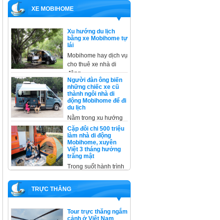
XE MOBIHOME
Xu hướng du lịch
bằng xe Mobihome tự
lái
Mobihome hay dịch vụ
cho thuê xe nhà di
động
Người đàn ông biến
những chiếc xe cũ
thành ngôi nhà di
động Mobihome để đi
du lịch
Nằm trong xu hướng
cải tạo, không thể
Cặp đôi chi 500 triệu
không kể
làm nhà di động
Mobihome, xuyên
Việt 3 tháng hưởng
trăng mật
Trong suốt hành trình
xuyên Việt, trừ một
đêm ở
TRỰC THĂNG
Tour trực thăng ngắm
cảnh ở Việt Nam