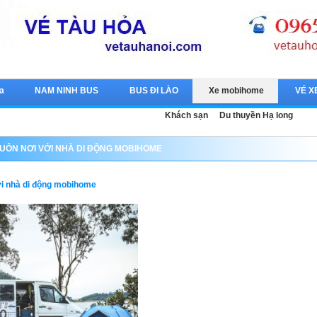
a
NAM NINH BUS
BUS ĐI LÀO
Xe mobihome
VÉ X
Khách sạn
Du thuyền Hạ long
MUÔN NƠI VỚI NHÀ DI ĐỘNG MOBIHOME
ới nhà di động mobihome