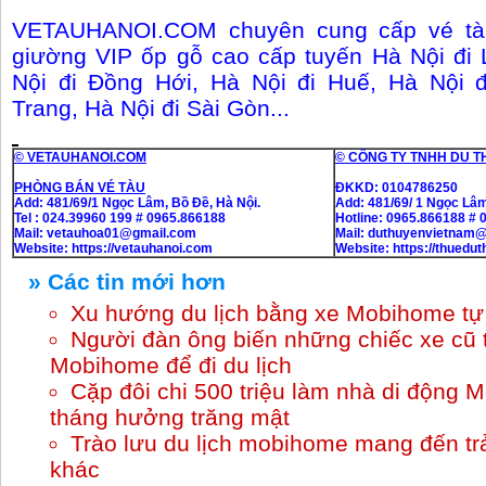
VETAUHANOI.COM chuyên cung cấp vé tàu
giường VIP ốp gỗ cao cấp tuyến Hà Nội đi 
Nội đi Đồng Hới, Hà Nội đi Huế, Hà Nội 
Trang, Hà Nội đi Sài Gòn...
© VETAUHANOI.COM
© CÔNG TY TNHH DU T
PHÒNG BÁN VÉ TÀU
ĐKKD: 0104786250
Add: 481/69/1 Ngọc Lâm, Bồ Đề, Hà Nội.
Add: 481/69/ 1 Ngọc Lâm
Tel : 024.39960 199 # 0965.866188
Hotline: 0965.866188 #
Mail: vetauhoa01@gmail.com
Mail: duthuyenvietnam
Website:
https://vetauhanoi.com
Website:
https://thuedu
» Các tin mới hơn
Xu hướng du lịch bằng xe Mobihome tự 
Người đàn ông biến những chiếc xe cũ 
Mobihome để đi du lịch
Cặp đôi chi 500 triệu làm nhà di động 
tháng hưởng trăng mật
Trào lưu du lịch mobihome mang đến tr
khác