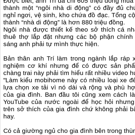
Được biết, anh Trí đã chi 605 triệu đồng mua 
thành một “ngôi nhà di động” có đầy đủ c
nghỉ ngơi, vệ sinh, kho chứa đồ đạc. Tổng cộ
thành “nhà di động” là hơn 880 triệu đồng.
Ngôi nhà được thiết kế theo sở thích cá n
thuê thợ lắp đặt nhưng các bộ phận chính
sáng anh phải tự mình thực hiện.
Bản thân anh Trí làm trong ngành lắp ráp 
nghiệm cơ khí nhưng để có được sản phẩm
chàng trai này phải tìm hiểu rất nhiều video
"Làm kiểu mobihome này có nhiều loại xe để
lựa chọn xe tải vì nó dài và rộng và phù h
của gia đình. Ban đầu tôi cũng xem cách 
YouTube của nước ngoài để học hỏi nhưng k
trên sở thích của gia đình chứ không phải b
hay.
Có cả giường ngủ cho gia đình bên trong thù