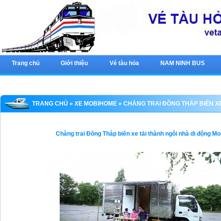
Trang chủ
Giới thiệu
Vé tàu hỏa
NAM NINH BUS
TRANG CHỦ
»
XE MOBIHOME
» CHÀNG TRAI ĐỒNG THÁP BIẾN X
Chàng trai Đồng Tháp biến xe tải thành ngôi nhà di động M