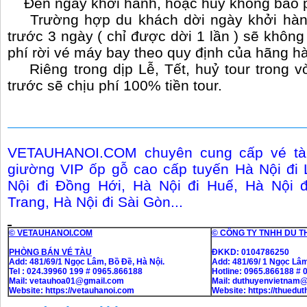
Đến ngày khởi hành, hoặc hủy không báo ph
Trường hợp du khách dời ngày khởi hành
trước 3 ngày ( chỉ được dời 1 lần ) sẽ không 
phí rời vé máy bay theo quy định của hãng 
Riêng trong dịp Lễ, Tết, huỷ tour trong 
trước sẽ chịu phí 100% tiền tour.
VETAUHANOI.COM chuyên cung cấp vé tàu
giường VIP ốp gỗ cao cấp tuyến Hà Nội đi 
Nội đi Đồng Hới, Hà Nội đi Huế, Hà Nội 
Trang, Hà Nội đi Sài Gòn...
© VETAUHANOI.COM
© CÔNG TY TNHH DU T
PHÒNG BÁN VÉ TÀU
ĐKKD: 0104786250
Add: 481/69/1 Ngọc Lâm, Bồ Đề, Hà Nội.
Add: 481/69/ 1 Ngọc Lâm
Tel : 024.39960 199 # 0965.866188
Hotline: 0965.866188 #
Mail: vetauhoa01@gmail.com
Mail: duthuyenvietnam
Website:
https://vetauhanoi.com
Website:
https://thuedu