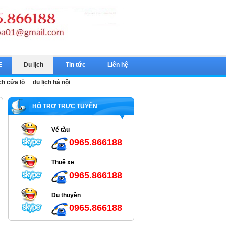
E
Du lịch
Tin tức
Liên hệ
ch cửa lò
du lịch hà nội
HỖ TRỢ TRỰC TUYẾN
Vé tàu
0965.866188
Thuê xe
0965.866188
Du thuyền
0965.866188