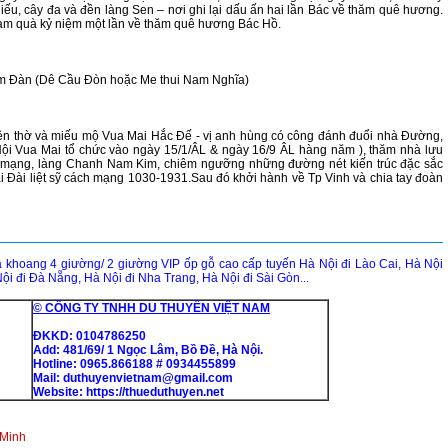
iếu, cây đa và đền làng Sen – nơi ghi lại dấu ấn hai lần Bác về thăm quê hương.
m quà kỷ niệm một lần về thăm quê hương Bác Hồ.
Nam Đàn (Dê Cầu Đòn hoặc Me thui Nam Nghĩa)
đền thờ và miếu mộ Vua Mai Hắc Đế - vị anh hùng có công đánh đuổi nhà Đ­ường,
 Hội Vua Mai tổ chức vào ngày 15/1/ÂL & ngày 16/9 ÂL hàng năm ), thăm nhà lưu
h mạng, làng Chanh Nam Kim, chiêm ngưỡng những đường nét kiến trúc đặc sắc
 Đài liệt sỹ cách mạng 1030-1931.Sau đó khởi hành về Tp Vinh và chia tay đoàn
hoang 4 giường/ 2 giường VIP ốp gỗ cao cấp tuyến Hà Nội đi Lào Cai, Hà Nội
ội đi Đà Nẵng, Hà Nội đi Nha Trang, Hà Nội đi Sài Gòn...
© CÔNG TY TNHH DU THUYỀN VIỆT NAM
ĐKKD: 0104786250
Add: 481/69/ 1 Ngọc Lâm, Bồ Đề, Hà Nội.
Hotline: 0965.866188 # 0934455899
Mail: duthuyenvietnam@gmail.com
Website:
https://thueduthuyen.net
 Minh