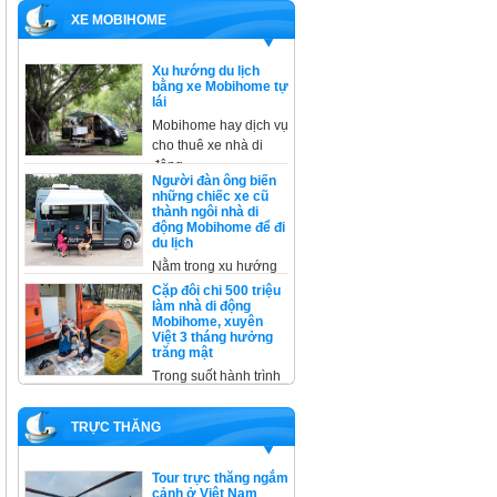
XE MOBIHOME
Xu hướng du lịch
bằng xe Mobihome tự
lái
Mobihome hay dịch vụ
cho thuê xe nhà di
động
Người đàn ông biến
những chiếc xe cũ
thành ngôi nhà di
động Mobihome để đi
du lịch
Nằm trong xu hướng
cải tạo, không thể
Cặp đôi chi 500 triệu
không kể
làm nhà di động
Mobihome, xuyên
Việt 3 tháng hưởng
trăng mật
Trong suốt hành trình
xuyên Việt, trừ một
đêm ở
TRỰC THĂNG
Tour trực thăng ngắm
cảnh ở Việt Nam