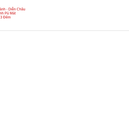
hành - Diễn Châu
inh Pù Mát
y 3 Đêm