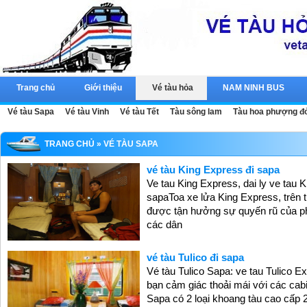
Trang chủ
Giới thiệu
Vé tàu hỏa
NAM NINH BUS
Vé tàu Sapa
Vé tàu Vinh
Vé tàu Tết
Tàu sông lam
Tàu hoa phượng đ
TRANG CHỦ
» VÉ TÀU SAPA
vé tàu King Express đi sapa
Ve tau King Express, dai ly ve tau 
sapaToa xe lửa King Express, trên
được tận hưởng sự quyến rũ của ph
các dân
vé tàu Tulico đi sapa
Vé tàu Tulico Sapa: ve tau Tulico 
bạn cảm giác thoải mái với các cab
Sapa có 2 loại khoang tàu cao cấp