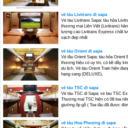
vé tàu Livitrans đi sapa
Vé tàu Livitrans Sapa: tàu hỏa Livi
thương mại Liên Việt (Livitrans) hân
lượng cao Livitrans Express chất 
sạch đẹp nhất
vé tàu Orient đi sapa
Vé tầu Orient Sapa: tàu hỏa Ori
thương hiệu có uy tín, có bề dầy ki
du lịch. Vé tàu Orient Train hiện đ
hạng sang (DELUXE),
vé tàu TSC đi sapa
Vé tàu TSC di Sapa: ve tau TSC E
Thương mại TSC hiện có 08 toa riê
giường ốp gỗ ( Toa tầu đã được đóng
vé tàu Hoa Phượng đi sapa