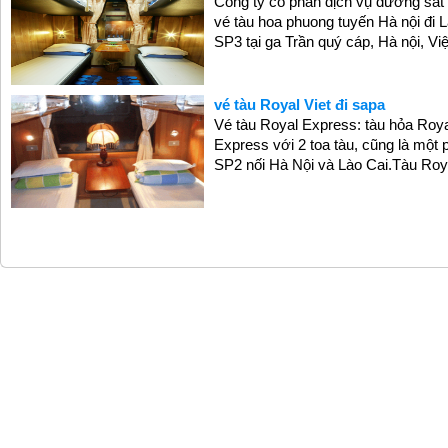
Công ty cổ phần dịch vụ đường sắt
vé tàu hoa phuong tuyến Hà nội đi 
SP3 tại ga Trần quý cáp, Hà nội, V
vé tàu Royal Viet đi sapa
Vé tàu Royal Express: tàu hỏa Roya
Express với 2 toa tàu, cũng là một 
SP2 nối Hà Nội và Lào Cai.Tàu Roy