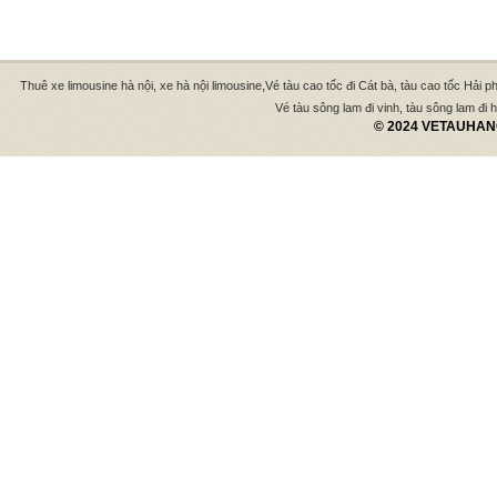
,
Thuê xe limousine hà nội, xe hà nội limousine
Vé tàu cao tốc đi Cát bà, tàu cao tốc Hải p
Vé tàu sông lam đi vinh, tàu sông lam đi hà
© 2024 VETAUHANO