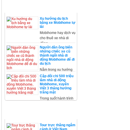
XE MOBIHOME
Xu hướng du lịch
bằng xe Mobihome tự
lái
Mobihome hay dịch vụ
cho thuê xe nhà di
động
Người đàn ông biến
những chiếc xe cũ
thành ngôi nhà di
động Mobihome để đi
du lịch
Nằm trong xu hướng
cải tạo, không thể
Cặp đôi chi 500 triệu
không kể
làm nhà di động
Mobihome, xuyên
Việt 3 tháng hưởng
trăng mật
Trong suốt hành trình
xuyên Việt, trừ một
đêm ở
TRỰC THĂNG
Tour trực thăng ngắm
cảnh ở Việt Nam