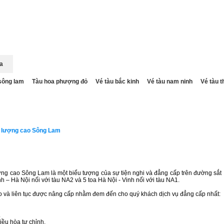
a
NAM NINH BUS
BUS ĐI LÀO
Xe mobihome
VÉ X
sông lam
Tàu hoa phượng đỏ
Vé tàu bắc kinh
Vé tàu nam ninh
Vé tàu t
A TÀU CHẤT LƯỢNG CAO SÔNG LAM
t lượng cao Sông Lam
ượng cao Sông Lam là một biểu tượng của sự tiện nghi và đẳng cấp trên đường sắt
nh – Hà Nội nối với tàu NA2 và 5 toa Hà Nội - Vinh nối với tàu NA1.
o và liên tục được nâng cấp nhằm đem đến cho quý khách dịch vụ đẳng cấp nhất:
.
iều hòa tự chỉnh.