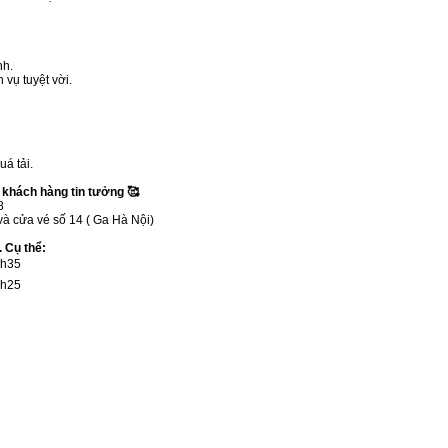
nh.
vụ tuyệt vời.
á tải.
khách hàng tin tưởng 🥰
8
 và cửa vé số 14 ( Ga Hà Nội)
 Cụ thể:
5h35
5h25