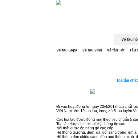
Trang chủ
Giới thiệu
Vé tàu hỏ
Vé tàu Sapa
Vé tàu Vinh
Vé tàu Tết
Tàu 
TRANG CHỦ
»
TÀU SÔNG LAM
» TO
Toa tàu chấ
Đi vào hoạt động từ ngày 23/4/2018, tàu chất l
Việt Nam. Với 10 toa tàu, trong đó 5 toa tuyến Vi
Các toa tàu được đóng mới theo tiêu chuẩn 5 sa
Toa tàu được thiết kế có độ chống ồn cao.
Nội thất được ốp bằng gỗ cao cấp.
Hệ thống giường, đệm, ga, gối sang trọng, êm ái
Hệ thống đèn chiếu sáng, đèn ngủ thông minh, đ