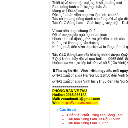
Thiết bị vệ sinh hiện đại, sạch sẽ, thoáng mát.
Bình nóng lạnh chất lượng châu Âu.
Mạng wifi tốc độ cao.
Đội ngũ nhân viên phục vụ tận tình, chu đáo.
Tàu có khoang riêng dành cho 2 người và gia đì
Tàu CLC Sông Lam – Chất lượng vượt trội – Dịch 
Vì sao nên chọn chúng tôi ?
Để có được giấc ngủ ngon, an toàn.
Hành trình cố định, giờ đi và giờ đến chính xác.
Không có tình trạng tắc đường
Không phải đến sớm checkin và lo lắng hành lí qu
Tàu CLC Sông Lam rất hân hạnh khi được Quý 
‼️ Quý khách hãy đặt vé qua hotline: 0965.86618
Hoặc mua vé trực tiếp tại cửa vé số 5 ( Ga Vinh)
🚆Tàu tuyến HN - Vinh - HN, chạy đều mỗi ngày.
✔️NA1 xuất phát ga Hà Nội lúc 21h50 đến Vinh 
✔️NA2 xuất phát ga Vinh lúc 21h30 đến Hà Nội 
==================
PHÒNG BÁN VÉ TÀU
Hotline: 0965.866188
Mail: vetauhoa01@gmail.com
Web:
https://vetauhanoi.com
» Các tin cũ
Đoàn tàu chất lượng cao Sông Lam
Tàu hỏa Sông Lam Hà Nội đi Vinh
Tàu hỏa Sông Lam đi Vinh