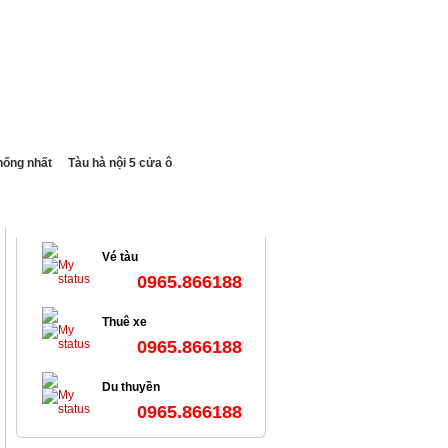
E
Du lịch
Tin tức
Liên hệ
hống nhất
Tàu hà nội 5 cửa ô
HỖ TRỢ TRỰC TUYẾN
Vé tàu
0965.866188
Thuê xe
0965.866188
Du thuyền
0965.866188