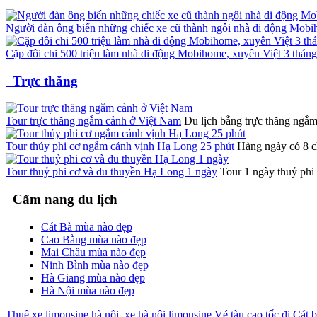
Người đàn ông biến những chiếc xe cũ thành ngôi nhà di động Mobih
Cặp đôi chi 500 triệu làm nhà di động Mobihome, xuyên Việt 3 thán
Trực thăng
Tour trực thăng ngắm cảnh ở Việt Nam
Du lịch bằng trực thăng ngắm 
Tour thủy phi cơ ngắm cảnh vịnh Hạ Long 25 phút
Hàng ngày có 8 
Tour thuỷ phi cơ và du thuyền Hạ Long 1 ngày
Tour 1 ngày thuỷ phi
Cẩm nang du lịch
Cát Bà mùa nào đẹp
Cao Bằng mùa nào đẹp
Mai Châu mùa nào đẹp
Ninh Bình mùa nào đẹp
Hà Giang mùa nào đẹp
Hà Nội mùa nào đẹp
Thuê xe limousine hà nội, xe hà nội limousine
,
Vé tàu cao tốc đi Cát 