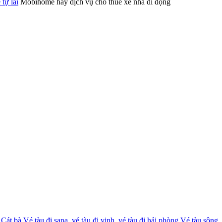
tự lái
Mobihome hay dịch vụ cho thuê xe nhà di động
 Cát bà
,
Vé tàu đi sapa, vé tàu đi vinh, vé tàu đi hải phòng
,
Vé tàu sông