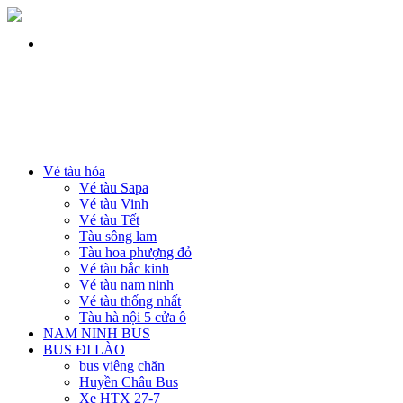
Vé tàu hỏa
Vé tàu Sapa
Vé tàu Vinh
Vé tàu Tết
Tàu sông lam
Tàu hoa phượng đỏ
Vé tàu bắc kinh
Vé tàu nam ninh
Vé tàu thống nhất
Tàu hà nội 5 cửa ô
NAM NINH BUS
BUS ĐI LÀO
bus viêng chăn
Huyền Châu Bus
Xe HTX 27-7