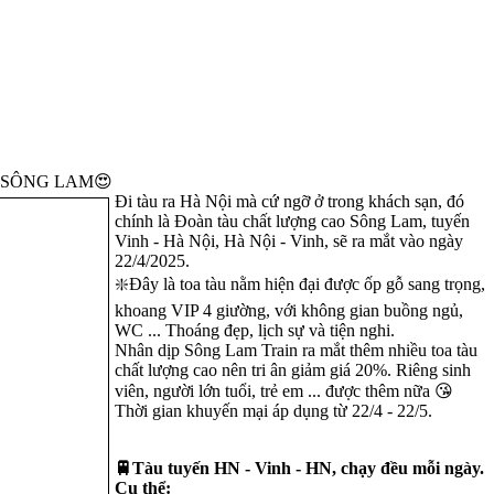
cao SÔNG LAM😍
Đi tàu ra Hà Nội mà cứ ngỡ ở trong khách sạn, đó
chính là Đoàn tàu chất lượng cao Sông Lam, tuyến
Vinh - Hà Nội, Hà Nội - Vinh, sẽ ra mắt vào ngày
22/4/2025.
❇️Đây là toa tàu nằm hiện đại được ốp gỗ sang trọng,
khoang VIP 4 giường, với không gian buồng ngủ,
WC ... Thoáng đẹp, lịch sự và tiện nghi.
Nhân dịp Sông Lam Train ra mắt thêm nhiều toa tàu
chất lượng cao nên tri ân giảm giá 20%. Riêng sinh
viên, người lớn tuổi, trẻ em ... được thêm nữa 😘
Thời gian khuyến mại áp dụng từ 22/4 - 22/5.
🚆Tàu tuyến HN - Vinh - HN, chạy đều mỗi ngày.
Cụ thể: