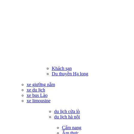
Khách sạn
Du thuyền Hạ long
xe giường nằm
xe du lịch
xe bus Lào
xe limousine
du lịch cửa lò
du lịch hà nội
Cẩm nang
Ẩm thực