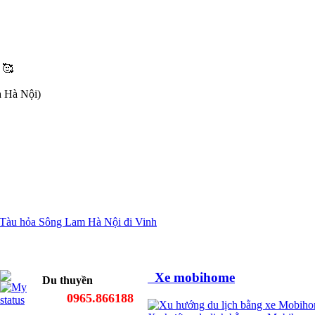
 🥰
a Hà Nội)
Tàu hỏa Sông Lam Hà Nội đi Vinh
Xe mobihome
Du thuyền
0965.866188