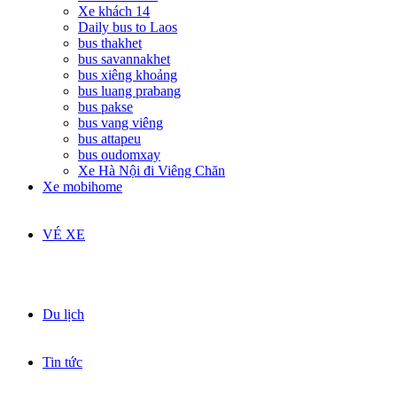
Xe khách 14
Daily bus to Laos
bus thakhet
bus savannakhet
bus xiêng khoảng
bus luang prabang
bus pakse
bus vang viêng
bus attapeu
bus oudomxay
Xe Hà Nội đi Viêng Chăn
Xe mobihome
VÉ XE
Du lịch
Tin tức