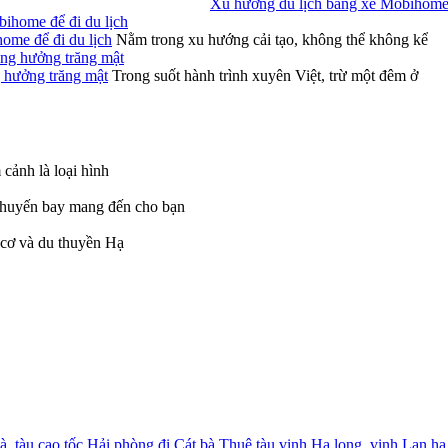
Xu hướng du lịch bằng xe Mobihome 
ome để đi du lịch
Nằm trong xu hướng cải tạo, không thể không kể
g hưởng trăng mật
Trong suốt hành trình xuyên Việt, trừ một đêm ở
cảnh là loại hình
chuyến bay mang đến cho bạn
 cơ và du thuyền Hạ
bà, tàu cao tốc Hải phòng đi Cát bà
,
Thuê tàu vịnh Hạ long, vịnh Lan hạ