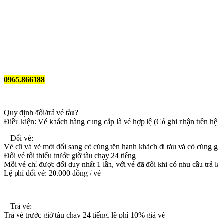
0965.866188
Quy định đổi/trả vé tàu?
Điều kiện: Vé khách hàng cung cấp là vé hợp lệ (Có ghi nhận trên h
+ Đổi vé:
Vé cũ và vé mới đổi sang có cùng tên hành khách đi tàu và có cùng ga
Đổi vé tối thiểu trước giờ tàu chạy 24 tiếng
Mỗi vé chỉ được đổi duy nhất 1 lần, với vé đã đổi khi có nhu cầu trả 
Lệ phí đổi vé: 20.000 đồng / vé
+ Trả vé:
Trả vé trước giờ tàu chạy 24 tiếng, lệ phí 10% giá vé