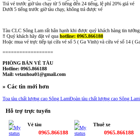
Trả vé trước giờ tàu chạy từ 5 tiếng đến 24 tiếng, lệ phí 20% giá vé
Dưới 5 tiếng trước giờ tàu chạy, không trả được vé
Tàu CLC Sông Lam rất hân hạnh khi được quý khách hàng tin tưởng
‼️ Quý khách hãy đặt vé qua
hotline: 0965.866188
Hoặc mua vé trực tiếp tại cửa vé số 5 ( Ga Vinh) và cửa vé số 14 ( G
==================
PHÒNG BÁN VÉ TÀU
Hotline: 0965.866188
Mail: vetauhoa01@gmail.com
» Các tin mới hơn
Toa tàu chất lượng cao Sông Lam
Đoàn tàu chất lượng cao Sông Lam
Hỗ trợ trực tuyến
Vé tàu
Thuê xe
0965.866188
0965.866188