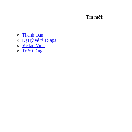
Tin mới:
Thanh toán
Đại lý vé tàu Sapa
Vé tàu Vinh
Trực thăng