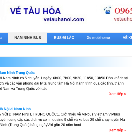
a
NAM NINH BUS
BUS ĐI LÀO
Xe mobihome
VÉ X
 Nam Ninh Trung Quốc
đi Nam Ninh có 5 chuyến 1 ngày: 6h00, 7h00, 9h30, 11h50, 13h50 Đón khách tại
ty và các văn phòng đại lý tại trung tâm Hà Nội hành trình qua các tỉnh, thành
ệt Nam và Trung Quốc với các
Xem tiếp »
à Nội đi Nam Ninh
 NỘI ĐI NAM NINH, TRUNG QUỐC1. Giới thiệu về VIPbus Vietnam VIPbus
uyên cung cấp các dịch vụ xe limousine 9 chỗ và xe bus 29 chỗ chạy tuyến Hà
Ninh (Trung Quốc) hàng ngàyVới gần 20 năm hoạt
Xem tiếp »