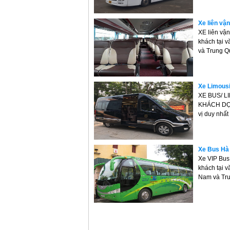
Xe liên vậ
XE liên vậ
khách tại v
và Trung Q
Xe Limousi
XE BUS/ L
KHÁCH DỌ
vị duy nhất
Xe Bus Hà 
Xe VIP Bus
khách tại v
Nam và Tru