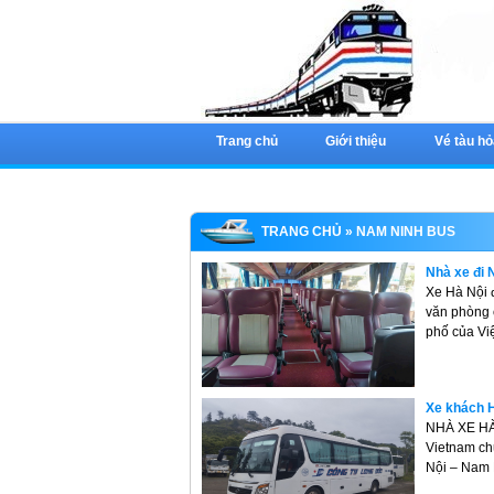
Trang chủ
Giới thiệu
Vé tàu hỏ
TRANG CHỦ
» NAM NINH BUS
Nhà xe đi
Xe Hà Nội 
văn phòng c
phố của Vi
Xe khách H
NHÀ XE HÀ
Vietnam ch
Nội – Nam 