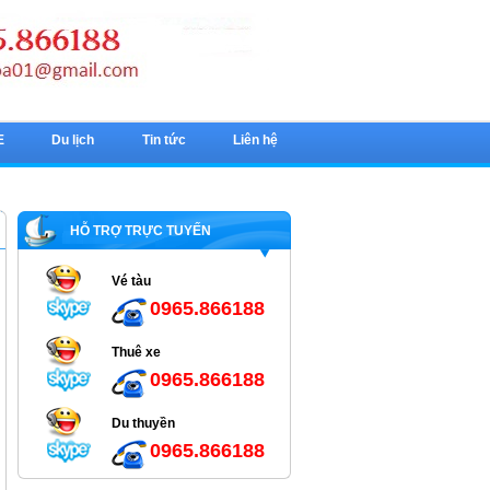
E
Du lịch
Tin tức
Liên hệ
HỖ TRỢ TRỰC TUYẾN
Vé tàu
0965.866188
Thuê xe
0965.866188
Du thuyền
0965.866188