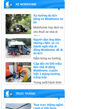
XE MOBIHOME
Xu hướng du lịch
bằng xe Mobihome tự
lái
Mobihome hay dịch vụ
cho thuê xe nhà di
động
Người đàn ông biến
những chiếc xe cũ
thành ngôi nhà di
động Mobihome để đi
du lịch
Nằm trong xu hướng
cải tạo, không thể
Cặp đôi chi 500 triệu
không kể
làm nhà di động
Mobihome, xuyên
Việt 3 tháng hưởng
trăng mật
Trong suốt hành trình
xuyên Việt, trừ một
đêm ở
TRỰC THĂNG
Tour trực thăng ngắm
cảnh ở Việt Nam