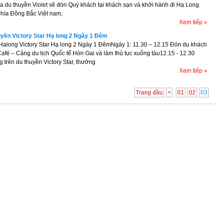
a du thuyền Violet sẽ đón Quý khách tại khách sạn và khởi hành đi Hạ Long.
hía Đông Bắc Việt nam,
Xem tiếp »
uyền Victory Star Hạ long 2 Ngày 1 Đêm
Halong Victory Star Hạ long 2 Ngày 1 ĐêmNgày 1: 11.30 – 12.15 Đón du khách
 Café – Cảng du lịch Quốc tế Hòn Gai và làm thủ tục xuống tàu12.15 - 12.30
trên du thuyền Victory Star, thưởng
Xem tiếp »
Trang đầu
<
01
02
03