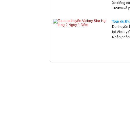
Xe riêng củ
165km về p
Tour du th
Du thuyền 
tại Victory
Nhận phòng 