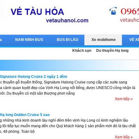
a
NAM NINH BUS
BUS ĐI LÀO
Xe mobihome
VÉ X
Khách sạn
Du thuyền Hạ long
Signature Halong Cruise 2 ngày 1 đêm
c thuyền gỗ truyền thống, Signature Halong Cruise cung cấp các suite sang
 ra cảnh quan tuyệt đẹp của Vịnh Hạ Long nổi tiếng, được UNESCO công nhận là
giới. Du thuyền có một sân thượng phơi nắng
Xem tiếp »
Hạ long Golden Cruise 5 sao
ng những nhà kinh doanh tàu nghỉ đêm trên vịnh Hạ Long có kinh nghiệm lâu
 tôi tiếp tục muốn mang đến cho Quý khách hàng 1 sản phẩm mới đó là tàu chất
o, 48 phòng. Toàn bộ
Xem tiếp »