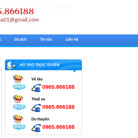
E
Du lịch
Tin tức
Liên hệ
HỖ TRỢ TRỰC TUYẾN
Vé tàu
0965.866188
Thuê xe
0965.866188
Du thuyền
0965.866188