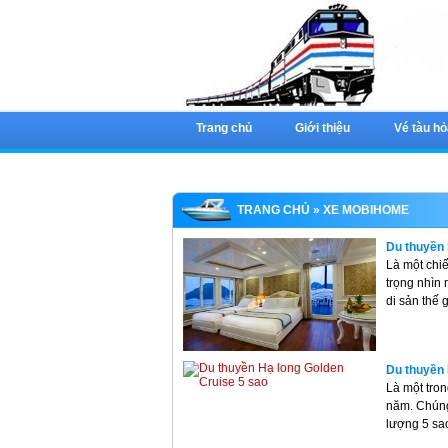
Trang chủ
Giới thiệu
Vé tàu hỏ
TRANG CHỦ
» XE MOBIHOME
Du thuyền 
Là một chiế
trọng nhìn
di sản thế 
Du thuyền 
Là một tro
năm. Chúng
lượng 5 sa