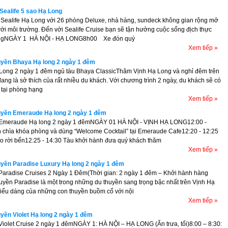
Sealife 5 sao Hạ Long
Sealife Hạ Long với 26 phòng Deluxe, nhà hàng, sundeck không gian rộng mở
với môi trường. Đến với Sealife Cruise bạn sẽ tận hưởng cuộc sống địch thực
ngNGÀY 1 HÀ NỘI - HẠ LONG8h00 Xe đón quý
Xem tiếp »
uyền Bhaya Hạ long 2 ngày 1 đêm
 Long 2 ngày 1 đêm ngủ tàu Bhaya ClassicThăm Vịnh Hạ Long và nghỉ đêm trên
ang là sở thích của rất nhiều du khách. Với chương trình 2 ngày, du khách sẽ có
 tại phòng hạng
Xem tiếp »
uyền Emeraude Hạ long 2 ngày 1 đêm
 Emeraude Hạ long 2 ngày 1 đêmNGÀY 01 HÀ NỘI - VỊNH HẠ LONG12:00 -
 chìa khóa phòng và dùng “Welcome Cocktail” tại Emeraude Cafe12:20 - 12:25
o rời bến12:25 - 14:30 Tàu khởi hành đưa quý khách thăm
Xem tiếp »
uyền Paradise Luxury Hạ long 2 ngày 1 đêm
Paradise Cruises 2 Ngày 1 Đêm(Thời gian: 2 ngày 1 đêm – Khởi hành hàng
uyền Paradise là một trong những du thuyền sang trọng bậc nhất trên Vịnh Hạ
kiểu dáng của những con thuyền buồm cổ với nội
Xem tiếp »
uyền Violet Hạ long 2 ngày 1 đêm
Violet Cruise 2 ngày 1 đêmNGÀY 1: HÀ NỘI – HẠ LONG (Ăn trưa, tối)8:00 – 8:30: