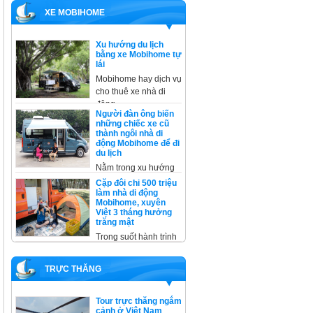
XE MOBIHOME
Xu hướng du lịch
bằng xe Mobihome tự
lái
Mobihome hay dịch vụ
cho thuê xe nhà di
động
Người đàn ông biến
những chiếc xe cũ
thành ngôi nhà di
động Mobihome để đi
du lịch
Nằm trong xu hướng
cải tạo, không thể
Cặp đôi chi 500 triệu
không kể
làm nhà di động
Mobihome, xuyên
Việt 3 tháng hưởng
trăng mật
Trong suốt hành trình
xuyên Việt, trừ một
đêm ở
TRỰC THĂNG
Tour trực thăng ngắm
cảnh ở Việt Nam