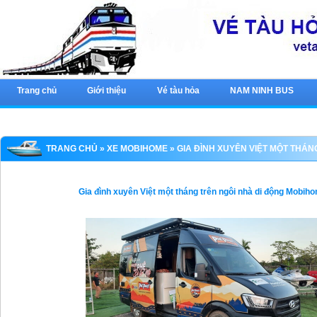
Trang chủ
Giới thiệu
Vé tàu hỏa
NAM NINH BUS
TRANG CHỦ
»
XE MOBIHOME
» GIA ĐÌNH XUYÊN VIỆT MỘT THÁ
Gia đình xuyên Việt một tháng trên ngôi nhà di động Mobi