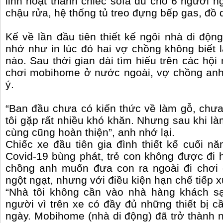
linh hoạt thành chiếc sofa đủ cho 6 người
chậu rửa, hệ thống tủ treo đựng bếp gas, đồ 
Kể về lần đầu tiên thiết kế ngôi nhà di đ
nhớ như in lúc đó hai vợ chồng không biết 
nào. Sau thời gian dài tìm hiểu trên các hộ
chơi mobihome ở nước ngoài, vợ chồng anh
ý.
“Ban đầu chưa có kiến thức về làm gỗ, chưa
tôi gặp rất nhiều khó khăn. Nhưng sau khi làm 
cùng cũng hoàn thiện”, anh nhớ lại.
Chiếc xe đầu tiên gia đình thiết kế cuối n
Covid-19 bùng phát, trẻ con không được đi h
chồng anh muốn đưa con ra ngoài đi chơi 
ngột ngạt, nhưng với điều kiện hạn chế tiếp x
“Nhà tôi không cần vào nhà hàng khách sạ
người vì trên xe có đầy đủ những thiết bị c
ngày. Mobihome (nhà di động) đã trở thành n