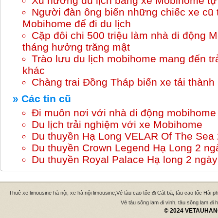
Xu hướng du lịch bằng xe Mobihome tự 
Người đàn ông biến những chiếc xe cũ 
Mobihome để đi du lịch
Cặp đôi chi 500 triệu làm nhà di động 
tháng hưởng trăng mật
Trào lưu du lịch mobihome mang đến tr
khác
Chàng trai Đồng Tháp biến xe tải thàn
» Các tin cũ
Đi muôn nơi với nhà di động mobihome
Du lịch trải nghiệm với xe Mobihome
Du thuyền Hạ Long VELAR Of The Sea 
Du thuyền Crown Legend Hạ Long 2 ng
Du thuyền Royal Palace Hạ long 2 ngà
,
Thuê xe limousine hà nội, xe hà nội limousine
Vé tàu cao tốc đi Cát bà, tàu cao tốc Hải p
Vé tàu sông lam đi vinh, tàu sông lam đi hà
© 2024 VETAUHANO