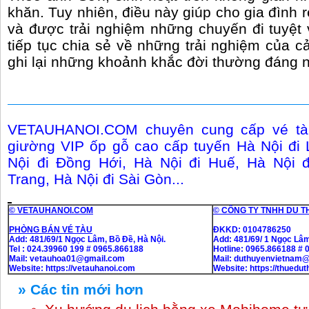
khăn. Tuy nhiên, điều này giúp cho gia đình 
và được trải nghiệm những chuyến đi tuyệt
tiếp tục chia sẻ về những trải nghiệm của c
ghi lại những khoảnh khắc đời thường đáng 
VETAUHANOI.COM chuyên cung cấp vé tàu
giường VIP ốp gỗ cao cấp tuyến Hà Nội đi 
Nội đi Đồng Hới, Hà Nội đi Huế, Hà Nội 
Trang, Hà Nội đi Sài Gòn...
© VETAUHANOI.COM
© CÔNG TY TNHH DU T
PHÒNG BÁN VÉ TÀU
ĐKKD: 0104786250
Add: 481/69/1 Ngọc Lâm, Bồ Đề, Hà Nội.
Add: 481/69/ 1 Ngọc Lâm
Tel : 024.39960 199 # 0965.866188
Hotline: 0965.866188 #
Mail: vetauhoa01@gmail.com
Mail: duthuyenvietnam
Website:
https://vetauhanoi.com
Website:
https://thuedu
» Các tin mới hơn