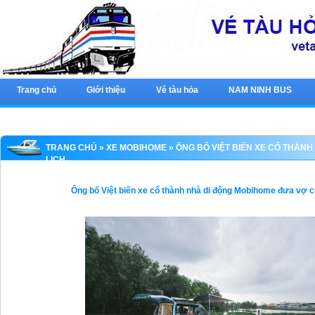
Trang chủ
Giới thiệu
Vé tàu hỏa
NAM NINH BUS
TRANG CHỦ
»
XE MOBIHOME
» ÔNG BỐ VIỆT BIẾN XE CỔ THÀN
LỊCH
Ông bố Việt biến xe cổ thành nhà di động Mobihome đưa vợ c