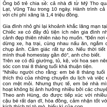
Ông bố trẻ chia sẻ: cả nhà đi từ Mỹ Tho qu
Lạt, Vũng Tàu trong 10 ngày. Hành trình cả 
với chi phí xăng là 1,4 triệu đồng.
Gia đình nhỏ ghi lại khoảnh khắc lãng mạn tại
Chiếc xe có đầy đủ tiện ích nên gia đình 
cảnh đẹp thiên nhiên nào họ muốn. "Đến nơi
dừng xe, hạ trại, cùng nhau nấu ăn, ngắm 
chụp ảnh. Cảm giác rất tự do. Nếu thời tiết
mình thuê homestay gần đó", anh cho biết.
Trên xe có đủ giường, tủ, kệ, vòi hoa sen n
sóc con trai 8 tháng tuổi khá thuận tiện.
"Nhiều người cho rằng: em bé 8 tháng tuổi
thích thú của những chuyến du lịch và việc 
con mệt mỏi. Nhưng thực tế, em bé nhà mình 
hoạt không bị ảnh hưởng nhiều bởi các chuyế
Theo anh Hùng, do được tiếp xúc với nhiề
cậu bé rất dạn dĩ, hòa đồng, cảm nhận tốt vớ
kích thích trí tò mò, hiếu kì của con.