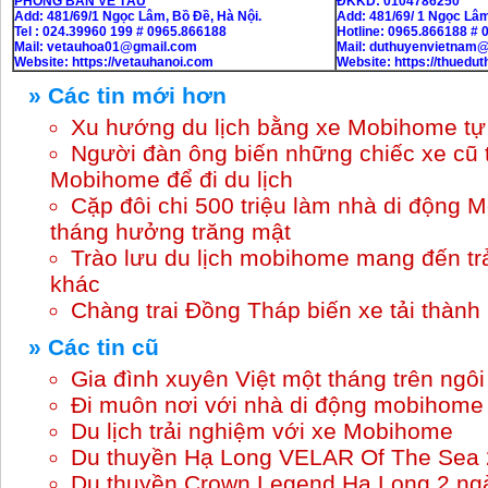
PHÒNG BÁN VÉ TÀU
ĐKKD: 0104786250
Add: 481/69/1 Ngọc Lâm, Bồ Đề, Hà Nội.
Add: 481/69/ 1 Ngọc Lâm
Tel : 024.39960 199 # 0965.866188
Hotline: 0965.866188 #
Mail: vetauhoa01@gmail.com
Mail: duthuyenvietnam
Website:
https://vetauhanoi.com
Website:
https://thuedu
» Các tin mới hơn
Xu hướng du lịch bằng xe Mobihome tự 
Người đàn ông biến những chiếc xe cũ 
Mobihome để đi du lịch
Cặp đôi chi 500 triệu làm nhà di động 
tháng hưởng trăng mật
Trào lưu du lịch mobihome mang đến tr
khác
Chàng trai Đồng Tháp biến xe tải thàn
» Các tin cũ
Gia đình xuyên Việt một tháng trên ng
Đi muôn nơi với nhà di động mobihome
Du lịch trải nghiệm với xe Mobihome
Du thuyền Hạ Long VELAR Of The Sea 
Du thuyền Crown Legend Hạ Long 2 ng