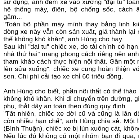
sử dụng, anh đem xe vào xưởng "đại tu" toàn b
hệ thống máy, điện, bộ chống sốc, cách â
gầm...
"Toàn bộ phần máy mình thay bằng linh ki
dòng xe này vẫn còn sản xuất, giá thành lại 
thế không khó khăn", anh Hùng cho hay.
Sau khi "đại tu" chiếc xe, do tài chính có hạ
nhà thứ hai" mang phong cách riêng nên anh
tham khảo cách thực hiện nội thất. Gần một n
lên sửa xuống", chiếc xe cũng hoàn thiện vớ
sen. Chi phí cải tạo xe chỉ 60 triệu đồng.
Anh Hùng cho biết, phần nội thất có thể tháo 
không khó khăn. Khi di chuyển trên đường, gia
phụ, thắt dây an toàn theo đúng quy định.
"Tất nhiên, chiếc xe đời cũ và cũng là lầ
còn nhiều hạn chế", anh Hùng chia sẻ. Một l
(Bình Thuận), chiếc xe bị lún xuống cát, khôn
Nếu lúc đó không có một nhóm bạn đi qua, nh