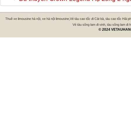
,
Thuê xe limousine hà nội, xe hà nội limousine
Vé tàu cao tốc đi Cát bà, tàu cao tốc Hải p
Vé tàu sông lam đi vinh, tàu sông lam đi hà
© 2024 VETAUHANO