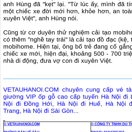
anh Hùng đã "kẹt" lại. "Từ lúc ấy, mình đã tí
một chiếc xe đời mới hơn, khỏe hơn, an to
xuyên Việt", anh Hùng nói.
Cũng từ cơ duyên thử nghiệm cải tạo mobih
có thêm "nghề tay trái" là cải tạo đồ đạc (kệ, t
mobihome. Hiện tại, ông bố trẻ đang cố gắng
chiếc xe mới, hiện đại, khoảng 500 - 700 tri
nhà di động, đưa vợ con đi xuyên Việt.
VETAUHANOI.COM chuyên cung cấp vé tàu
giường VIP ốp gỗ cao cấp tuyến Hà Nội đi 
Nội đi Đồng Hới, Hà Nội đi Huế, Hà Nội 
Trang, Hà Nội đi Sài Gòn...
© VETAUHANOI.COM
© CÔNG TY TNHH DU T